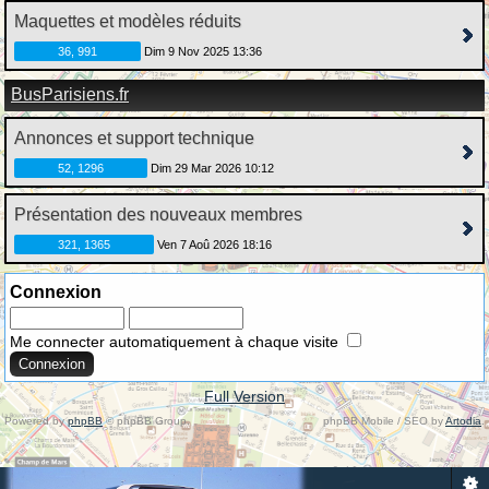
Maquettes et modèles réduits
36, 991
Dim 9 Nov 2025 13:36
BusParisiens.fr
Annonces et support technique
52, 1296
Dim 29 Mar 2026 10:12
Présentation des nouveaux membres
321, 1365
Ven 7 Aoû 2026 18:16
Connexion
Me connecter automatiquement à chaque visite
Full Version
Powered by
phpBB
© phpBB Group.
phpBB Mobile / SEO by
Artodia
.