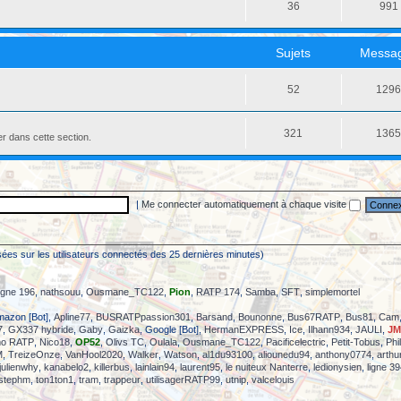
36
991
Sujets
Messa
52
129
321
136
er dans cette section.
|
Me connecter automatiquement à chaque visite
(basées sur les utilisateurs connectés des 25 dernières minutes)
igne 196
,
nathsouu
,
Ousmane_TC122
,
Pion
,
RATP 174
,
Samba
,
SFT
,
simplemortel
mazon [Bot],
Apline77
,
BUSRATPpassion301
,
Barsand
,
Bounonne
,
Bus67RATP
,
Bus81
,
Cam
7
,
GX337 hybride
,
Gaby
,
Gaizka
, Google [Bot],
HermanEXPRESS
,
Ice
,
Ilhann934
,
JAULI
,
JM
o RATP
,
Nico18
,
OP52
,
Olivs TC
,
Oulala
,
Ousmane_TC122
,
Pacificelectric
,
Petit-Tobus
,
Phi
M
,
TreizeOnze
,
VanHool2020
,
Walker
,
Watson
,
al1du93100
,
aliounedu94
,
anthony0774
,
arthu
julienwhy
,
kanabelo2
,
killerbus
,
lainlain94
,
laurent95
,
le nuiteux Nanterre
,
ledionysien
,
ligne 3
stephm
,
ton1ton1
,
tram
,
trappeur
,
utilisagerRATP99
,
utnip
,
valcelouis