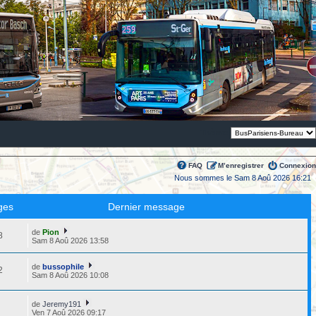
Thème:
FAQ
M’enregistrer
Connexion
Nous sommes le Sam 8 Aoû 2026 16:21
ges
Dernier message
de
Pion
8
Sam 8 Aoû 2026 13:58
de
bussophile
2
Sam 8 Aoû 2026 10:08
de
Jeremy191
2
Ven 7 Aoû 2026 09:17