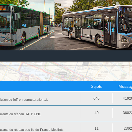
Sujets
Messa
640
4192
ion de l'offre, restructuration...).
40
3602
 roulants du réseau RATP EPIC
11
236
oulants du réseau bus Ile-de-France Mobilités