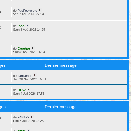
de
Pacificelectric
4
Ven 7 Aoû 2026 22:54
de
Pion
0
Sam 8 Aoû 2026 14:25
de
Cruchot
9
Sam 8 Aoû 2026 14:04
ges
Dernier message
de
gamlaman
8
Jeu 28 Nov 2024 15:31
de
OP52
3
Sam 4 Juil 2026 17:55
ges
Dernier message
de
FANA92
2
Dim 5 Juil 2026 22:23