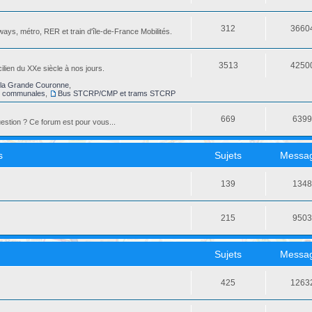
312
3660
ays, métro, RER et train d'île-de-France Mobilités.
3513
4250
ilien du XXe siècle à nos jours.
la Grande Couronne
,
s communales
,
Bus STCRP/CMP et trams STCRP
669
639
stion ? Ce forum est pour vous...
s
Sujets
Messa
139
134
215
950
Sujets
Messa
425
1263