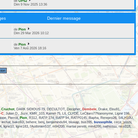
de
OP52
Dim 9 Nov 2025 13:36
ges
Dernier message
de
Pion
6
Dim 29 Mar 2026 10:12
de
Pion
5
Ven 7 Aoû 2026 18:16
,
Cruchot
,
DARK SIDIOUS 79
,
DECULTOT
,
Decipher
,
Dembele
,
Drake
,
Elou91
,
-C
,
Julian D.
,
Juze
,
KMR_103
,
Kamel-75
,
LIL CLYDE
,
LeCitaro77Nanonyme
,
Ligne 196
,
lippe
,
Pierrot
,
Pion
,
R312
,
RATP 174
,
RATP 94
,
RATP0145
,
Rapha
,
Rerepro26
,
S4LH10U
,
r lechat
,
bako92i
,
behere
,
benj
,
benjamindu94
,
bluwap
,
bus395
,
bussophile
,
cece_yoshi
,
94
,
ligne10
,
ligne183
,
l’Audonien537
,
m94200
,
martial peretti
,
mm4200
,
nathsouu
,
nico318
,