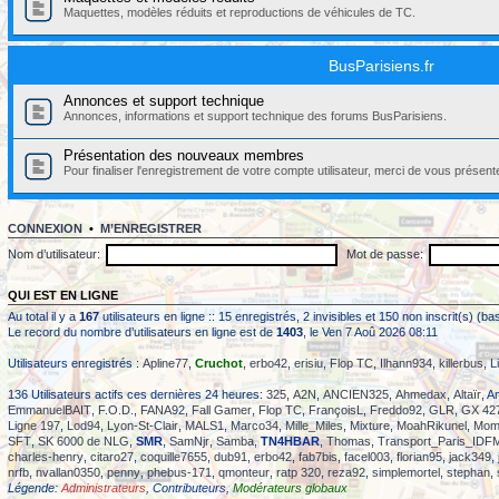
Maquettes, modèles réduits et reproductions de véhicules de TC.
BusParisiens.fr
Annonces et support technique
Annonces, informations et support technique des forums BusParisiens.
Présentation des nouveaux membres
Pour finaliser l'enregistrement de votre compte utilisateur, merci de vous présent
CONNEXION
•
M’ENREGISTRER
Nom d’utilisateur:
Mot de passe:
QUI EST EN LIGNE
Au total il y a
167
utilisateurs en ligne :: 15 enregistrés, 2 invisibles et 150 non inscrit(s) 
Le record du nombre d’utilisateurs en ligne est de
1403
, le Ven 7 Aoû 2026 08:11
Utilisateurs enregistrés :
Apline77
,
Cruchot
,
erbo42
,
erisiu
,
Flop TC
,
Ilhann934
,
killerbus
,
L
136 Utilisateurs actifs ces dernières 24 heures:
325
,
A2N
,
ANCIEN325
,
Ahmedax
,
Altaïr
, A
EmmanuelBAIT
,
F.O.D.
,
FANA92
,
Fall Gamer
,
Flop TC
,
FrançoisL
,
Freddo92
,
GLR
,
GX 42
Ligne 197
,
Lod94
,
Lyon-St-Clair
,
MALS1
,
Marco34
,
Mille_Miles
,
Mixture
,
MoahRikunel
,
Mom
SFT
,
SK 6000 de NLG
,
SMR
,
SamNjr
,
Samba
,
TN4HBAR
,
Thomas
,
Transport_Paris_IDF
charles-henry
,
citaro27
,
coquille7655
,
dub91
,
erbo42
,
fab7bis
,
facel003
,
florian95
,
jack349
,
nrfb
,
nvallan0350
,
penny
,
phebus-171
,
qmonteur
,
ratp 320
,
reza92
,
simplemortel
,
stephan
,
Légende:
Administrateurs
,
Contributeurs
,
Modérateurs globaux