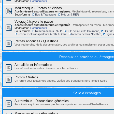
Modérateur:
Contributeurs
Médiathèque - Photos et Vidéos
Accès réservé aux utilisateurs enregistrés
. Médiathèque du réseau bus, tramw
Sous-forums:
Bus & Tramways
,
Métros & RER
Voyage à travers le passé
Accès réservé aux utilisateurs enregistrés
. Rétrospective du réseau bus franc
Modérateur:
Contributeurs
Sous-forums:
Réseau de bus RATP
,
DSP de la Petite Couronne
,
DSP de 
Réseaux et transporteurs APTR / Optile
,
Réseau de bus Noctilien
,
Ligne
Petites annonces / Questions
Vous recherchez de la documentation, des archives ou simplement poser une que
Réseaux de province ou étranger
Actualités et informations
Les infos et scoops des réseaux hors Ile de France
Photos / Vidéos
Un forum pour toutes vos photos, vidéos des transports hors Ile de France
Salle d'échanges
Au terminus - Discussions générales
Pour tout ce qui ne concerne pas les transports en commun d'île-de-France
Maquettes et modèles réduits