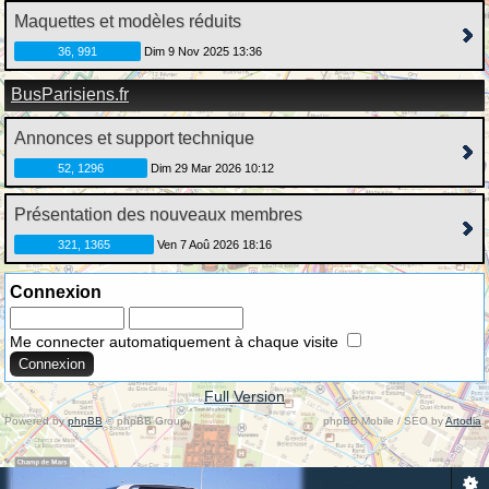
Maquettes et modèles réduits
36, 991
Dim 9 Nov 2025 13:36
BusParisiens.fr
Annonces et support technique
52, 1296
Dim 29 Mar 2026 10:12
Présentation des nouveaux membres
321, 1365
Ven 7 Aoû 2026 18:16
Connexion
Me connecter automatiquement à chaque visite
Full Version
Powered by
phpBB
© phpBB Group.
phpBB Mobile / SEO by
Artodia
.