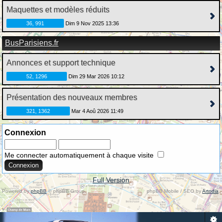
Maquettes et modèles réduits
36, 991
Dim 9 Nov 2025 13:36
BusParisiens.fr
Annonces et support technique
52, 1296
Dim 29 Mar 2026 10:12
Présentation des nouveaux membres
321, 1362
Mar 4 Aoû 2026 11:49
Connexion
Me connecter automatiquement à chaque visite
Full Version
Powered by
phpBB
© phpBB Group.
phpBB Mobile / SEO by
Artodia
.