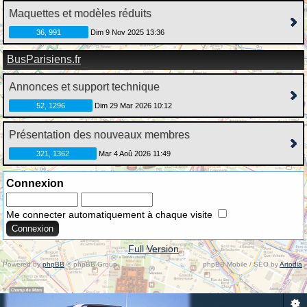
Maquettes et modèles réduits
36, 991
Dim 9 Nov 2025 13:36
BusParisiens.fr
Annonces et support technique
52, 1296
Dim 29 Mar 2026 10:12
Présentation des nouveaux membres
321, 1362
Mar 4 Aoû 2026 11:49
Connexion
Me connecter automatiquement à chaque visite
Full Version
Powered by
phpBB
© phpBB Group.
phpBB Mobile / SEO by
Artodia
.