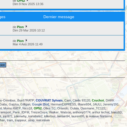
de
OP52
Dim 9 Nov 2025 13:36
ges
Dernier message
de
Pion
6
Dim 29 Mar 2026 10:12
de
Pion
2
Mar 4 Aoû 2026 11:49
us-Omnibus
,
Bus67RATP
,
COUVRAT Sylvain
,
Cam
,
Citelis 93120
,
Cruchot
,
DARK
Gaby
,
Gaizka
,
Gilligan
, Google [Bot],
HermanEXPRESS
,
Ilhann934
,
JAULI
,
Jeremy191
,
el
,
Momo RATP
,
Nico18
,
OP52
,
Olivs TC
,
Orlando
,
Oulala
,
Ousmane_TC122
,
ransport_Paris_IDFM
,
TreizeOnze
,
Walker
,
Watson
,
anthony0774
,
arthur lechat
,
bako92i
,
9
,
jojo971
,
julienwhy
,
kanabelo2
,
killerbus
,
lainlain94
,
laurent95
,
le nuiteux Nanterre
,
phan
,
tram
,
trappeur
,
utnip
,
valcelouis