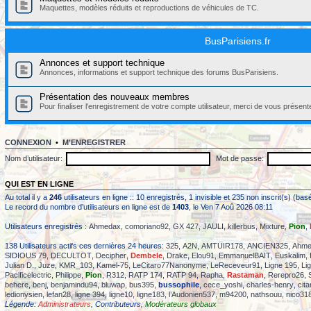
Maquettes, modèles réduits et reproductions de véhicules de TC.
BusParisiens.fr
Annonces et support technique
Annonces, informations et support technique des forums BusParisiens.
Présentation des nouveaux membres
Pour finaliser l'enregistrement de votre compte utilisateur, merci de vous présent
CONNEXION
•
M’ENREGISTRER
Nom d’utilisateur:
Mot de passe:
QUI EST EN LIGNE
Au total il y a
246
utilisateurs en ligne :: 10 enregistrés, 1 invisible et 235 non inscrit(s) (b
Le record du nombre d’utilisateurs en ligne est de
1403
, le Ven 7 Aoû 2026 08:11
Utilisateurs enregistrés :
Ahmedax
,
comoriano92
,
GX 427
,
JAULI
,
killerbus
,
Mixture
,
Pion
,
138 Utilisateurs actifs ces dernières 24 heures:
325
,
A2N
,
AMTUIR178
,
ANCIEN325
,
Ahme
SIDIOUS 79
,
DECULTOT
,
Decipher
,
Dembele
,
Drake
,
Elou91
,
EmmanuelBAIT
,
Euskalim
,
Julian D.
,
Juze
,
KMR_103
,
Kamel-75
,
LeCitaro77Nanonyme
,
LeReceveur91
,
Ligne 195
,
Li
Pacificelectric
,
Philippe
,
Pion
,
R312
,
RATP 174
,
RATP 94
,
Rapha
,
Rastaman
,
Rerepro26
,
behere
,
benj
,
benjamindu94
,
bluwap
,
bus395
,
bussophile
,
cece_yoshi
,
charles-henry
,
cit
ledionysien
,
lefan28
,
ligne 394
,
ligne10
,
ligne183
,
l’Audonien537
,
m94200
,
nathsouu
,
nico31
Légende:
Administrateurs
,
Contributeurs
,
Modérateurs globaux