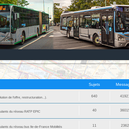
Sujets
Messa
640
4192
ion de l'offre, restructuration...).
40
3601
 roulants du réseau RATP EPIC
11
236
oulants du réseau bus Ile-de-France Mobilités