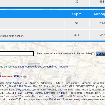
36
991
Sujets
Messa
52
129
321
136
er dans cette section.
|
Me connecter automatiquement à chaque visite
asées sur les utilisateurs connectés des 25 dernières minutes)
Rastaman
,
SMR
,
utnip
dax
,
Altaïr
, Amazon [Bot],
Apline77
,
Arthur3865
,
BUSRATPpassion301
,
Barsand
,
Bus-Autob
F.O.D.
,
FANA92
,
Fall Gamer
,
Flop TC
,
FrançoisL
,
Freddo92
,
GLR
,
GX 427
,
GX337 hybride
,
gne 196
,
Ligne 197
,
Ludodo
,
Lyon-St-Clair
,
MALS1
,
MedKhe
,
Mille_Miles
,
Mixture
,
MoahRikun
S4LH10U
,
SFT
,
SMR
,
SamNjr
,
Samba
,
Semvatac
,
TN4HBAR
,
Ter centre
,
Thomas
,
Titi 77
,
T
aro27
,
comoriano92
,
coquille7655
,
dub91
,
eliz972
,
erbo42
,
facel003
,
florian95
,
frémont
,
jack34
8
,
nrfb
,
nvallan0350
,
penny
,
qmonteur
,
ratp 320
,
ricken17
,
routemaster
,
soixante-quinze
,
ste