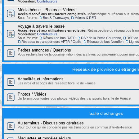
Modérateur:
Contributeurs
Médiathèque - Photos et Vidéos
Accès réservé aux utilisateurs enregistrés
. Médiathèque du réseau bus, tramw
Sous-forums:
Bus & Tramways
,
Métros & RER
Voyage à travers le passé
Accès réservé aux utilisateurs enregistrés
. Rétrospective du réseau bus franc
Modérateur:
Contributeurs
Sous-forums:
Réseau de bus RATP
,
DSP de la Petite Couronne
,
DSP de 
Réseaux et transporteurs APTR / Optile
,
Réseau de bus Noctilien
,
Ligne
Petites annonces / Questions
Vous recherchez de la documentation, des archives ou simplement poser une que
Réseaux de province ou étranger
Actualités et informations
Les infos et scoops des réseaux hors Ile de France
Photos / Vidéos
Un forum pour toutes vos photos, vidéos des transports hors Ile de France
Salle d'échanges
Au terminus - Discussions générales
Pour tout ce qui ne concerne pas les transports en commun d'île-de-France
Maquettes et modèles réduits