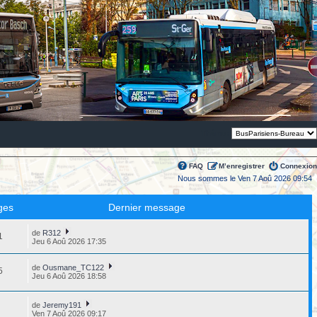
Thème:
FAQ
M’enregistrer
Connexion
Nous sommes le Ven 7 Aoû 2026 09:54
ges
Dernier message
de
R312
1
Jeu 6 Aoû 2026 17:35
de
Ousmane_TC122
5
Jeu 6 Aoû 2026 18:58
de
Jeremy191
2
Ven 7 Aoû 2026 09:17