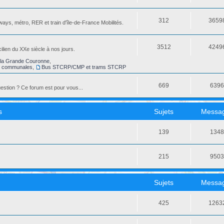
312
3659
ays, métro, RER et train d'île-de-France Mobilités.
3512
4249
ilien du XXe siècle à nos jours.
la Grande Couronne
,
s communales
,
Bus STCRP/CMP et trams STCRP
669
639
stion ? Ce forum est pour vous...
s
Sujets
Messa
139
134
215
950
Sujets
Messa
425
1263