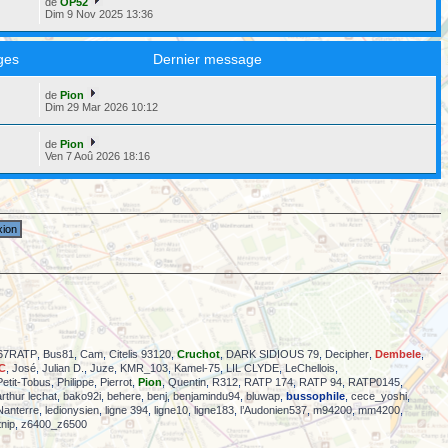
de
OP52
Dim 9 Nov 2025 13:36
ges
Dernier message
de
Pion
6
Dim 29 Mar 2026 10:12
de
Pion
5
Ven 7 Aoû 2026 18:16
67RATP
,
Bus81
,
Cam
,
Citelis 93120
,
Cruchot
,
DARK SIDIOUS 79
,
Decipher
,
Dembele
,
C
,
José
,
Julian D.
,
Juze
,
KMR_103
,
Kamel-75
,
LIL CLYDE
,
LeChellois
,
Petit-Tobus
,
Philippe
,
Pierrot
,
Pion
,
Quentin
,
R312
,
RATP 174
,
RATP 94
,
RATP0145
,
arthur lechat
,
bako92i
,
behere
,
benj
,
benjamindu94
,
bluwap
,
bussophile
,
cece_yoshi
,
 Nanterre
,
ledionysien
,
ligne 394
,
ligne10
,
ligne183
,
l’Audonien537
,
m94200
,
mm4200
,
tnip
,
z6400_z6500