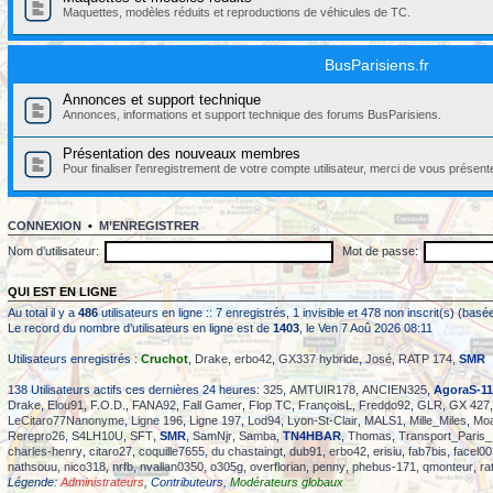
Maquettes, modèles réduits et reproductions de véhicules de TC.
BusParisiens.fr
Annonces et support technique
Annonces, informations et support technique des forums BusParisiens.
Présentation des nouveaux membres
Pour finaliser l'enregistrement de votre compte utilisateur, merci de vous présent
CONNEXION
•
M’ENREGISTRER
Nom d’utilisateur:
Mot de passe:
QUI EST EN LIGNE
Au total il y a
486
utilisateurs en ligne :: 7 enregistrés, 1 invisible et 478 non inscrit(s) (ba
Le record du nombre d’utilisateurs en ligne est de
1403
, le Ven 7 Aoû 2026 08:11
Utilisateurs enregistrés :
Cruchot
,
Drake
,
erbo42
,
GX337 hybride
,
José
,
RATP 174
,
SMR
138 Utilisateurs actifs ces dernières 24 heures:
325
,
AMTUIR178
,
ANCIEN325
,
AgoraS-11
Drake
,
Elou91
,
F.O.D.
,
FANA92
,
Fall Gamer
,
Flop TC
,
FrançoisL
,
Freddo92
,
GLR
,
GX 427
LeCitaro77Nanonyme
,
Ligne 196
,
Ligne 197
,
Lod94
,
Lyon-St-Clair
,
MALS1
,
Mille_Miles
,
Moa
Rerepro26
,
S4LH10U
,
SFT
,
SMR
,
SamNjr
,
Samba
,
TN4HBAR
,
Thomas
,
Transport_Paris
charles-henry
,
citaro27
,
coquille7655
,
du chastaingt
,
dub91
,
erbo42
,
erisiu
,
fab7bis
,
facel00
nathsouu
,
nico318
,
nrfb
,
nvallan0350
,
o305g
,
overflorian
,
penny
,
phebus-171
,
qmonteur
,
ra
Légende:
Administrateurs
,
Contributeurs
,
Modérateurs globaux