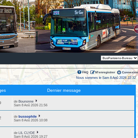
Thème:
FAQ
M’enregistrer
Connexion
Nous sommes le Sam 8 Aoû 2026 22:32
ges
Dernier message
de
Bounonne
9
Sam 8 Aoû 2026 21:56
de
bussophile
2
Sam 8 Aoû 2026 10:08
de
LIL CLYDE
3
Sam 8 Aoû 2026 19:27