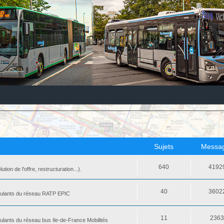
Sujets
Messa
640
4192
ion de l'offre, restructuration...).
40
3602
 roulants du réseau RATP EPIC
11
236
oulants du réseau bus Ile-de-France Mobilités