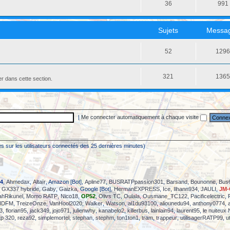
36
991
Sujets
Messa
52
129
321
136
er dans cette section.
|
Me connecter automatiquement à chaque visite
sées sur les utilisateurs connectés des 25 dernières minutes)
4
,
Ahmedax
,
Altaïr
, Amazon [Bot],
Apline77
,
BUSRATPpassion301
,
Barsand
,
Bounonne
,
Bus
,
GX337 hybride
,
Gaby
,
Gaizka
, Google [Bot],
HermanEXPRESS
,
Ice
,
Ilhann934
,
JAULI
,
JM-
hRikunel
,
Momo RATP
,
Nico18
,
OP52
,
Olivs TC
,
Oulala
,
Ousmane_TC122
,
Pacificelectric
,
_IDFM
,
TreizeOnze
,
VanHool2020
,
Walker
,
Watson
,
al1du93100
,
aliounedu94
,
anthony0774
,
3
,
florian95
,
jack349
,
jojo971
,
julienwhy
,
kanabelo2
,
killerbus
,
lainlain94
,
laurent95
,
le nuiteux
tp 320
,
reza92
,
simplemortel
,
stephan
,
stephm
,
ton1ton1
,
tram
,
trappeur
,
utilisagerRATP99
,
u