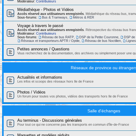
Modérateur:
Contributeurs
Médiathèque - Photos et Vidéos
Accès réservé aux utilisateurs enregistrés
. Médiathèque du réseau bus, tramw
Sous-forums:
Bus & Tramways
,
Métros & RER
Voyage à travers le passé
Accès réservé aux utilisateurs enregistrés
. Rétrospective du réseau bus franc
Modérateur:
Contributeurs
Sous-forums:
Réseau de bus RATP
,
DSP de la Petite Couronne
,
DSP de 
Réseaux et transporteurs APTR / Optile
,
Réseau de bus Noctilien
,
Ligne
Petites annonces / Questions
Vous recherchez de la documentation, des archives ou simplement poser une que
Réseaux de province ou étranger
Actualités et informations
Les infos et scoops des réseaux hors Ile de France
Photos / Vidéos
Un forum pour toutes vos photos, vidéos des transports hors Ile de France
Salle d'échanges
Au terminus - Discussions générales
Pour tout ce qui ne concerne pas les transports en commun d'île-de-France
Maquettes et modèles réduits