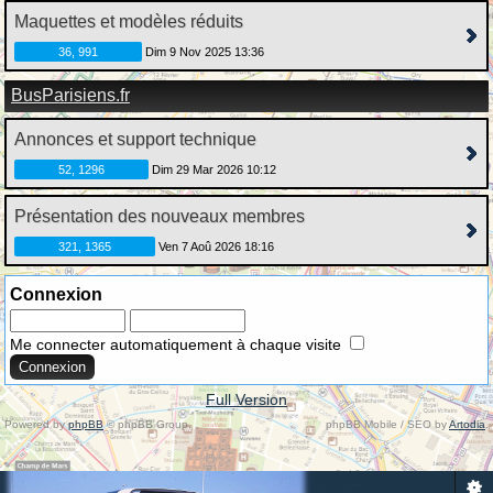
Maquettes et modèles réduits
36, 991
Dim 9 Nov 2025 13:36
BusParisiens.fr
Annonces et support technique
52, 1296
Dim 29 Mar 2026 10:12
Présentation des nouveaux membres
321, 1365
Ven 7 Aoû 2026 18:16
Connexion
Me connecter automatiquement à chaque visite
Full Version
Powered by
phpBB
© phpBB Group.
phpBB Mobile / SEO by
Artodia
.