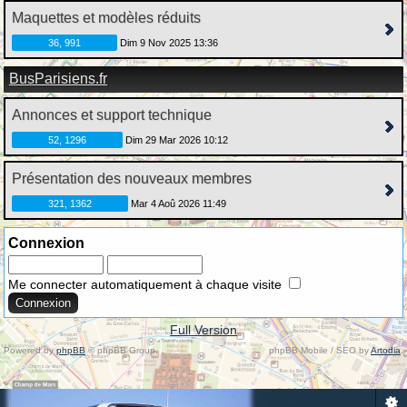
Maquettes et modèles réduits
36, 991
Dim 9 Nov 2025 13:36
BusParisiens.fr
Annonces et support technique
52, 1296
Dim 29 Mar 2026 10:12
Présentation des nouveaux membres
321, 1362
Mar 4 Aoû 2026 11:49
Connexion
Me connecter automatiquement à chaque visite
Full Version
Powered by
phpBB
© phpBB Group.
phpBB Mobile / SEO by
Artodia
.