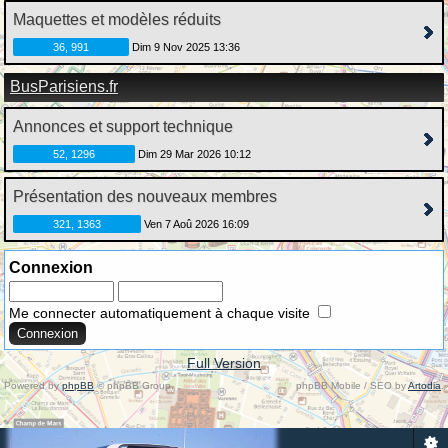
Maquettes et modèles réduits
36, 991
Dim 9 Nov 2025 13:36
BusParisiens.fr
Annonces et support technique
52, 1296
Dim 29 Mar 2026 10:12
Présentation des nouveaux membres
321, 1363
Ven 7 Aoû 2026 16:09
Connexion
Me connecter automatiquement à chaque visite
Full Version
Powered by
phpBB
© phpBB Group.
phpBB Mobile / SEO by
Artodia
.