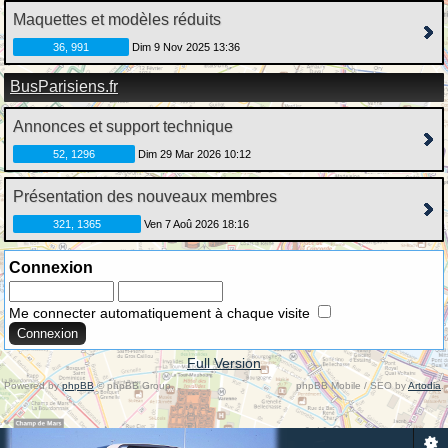
Maquettes et modèles réduits
36, 991
Dim 9 Nov 2025 13:36
BusParisiens.fr
Annonces et support technique
52, 1296
Dim 29 Mar 2026 10:12
Présentation des nouveaux membres
321, 1365
Ven 7 Aoû 2026 18:16
Connexion
Me connecter automatiquement à chaque visite
Full Version
Powered by
phpBB
© phpBB Group.
phpBB Mobile / SEO by
Artodia
.