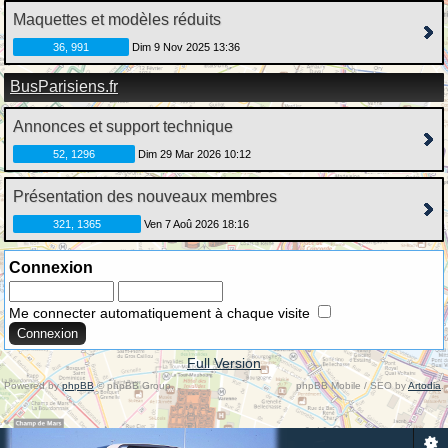
Maquettes et modèles réduits
36, 991
Dim 9 Nov 2025 13:36
BusParisiens.fr
Annonces et support technique
52, 1296
Dim 29 Mar 2026 10:12
Présentation des nouveaux membres
321, 1365
Ven 7 Aoû 2026 18:16
Connexion
Me connecter automatiquement à chaque visite
Full Version
Powered by
phpBB
© phpBB Group.
phpBB Mobile / SEO by
Artodia
.