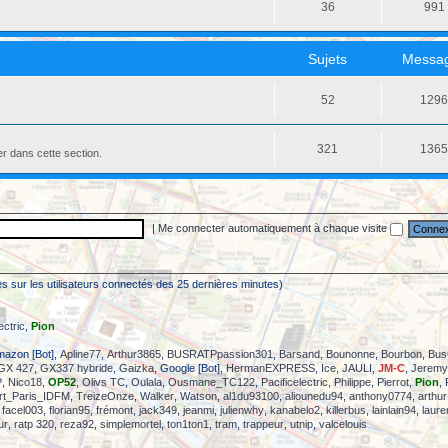
36
991
Sujets
Messa
52
129
321
136
er dans cette section.
|
Me connecter automatiquement à chaque visite
sées sur les utilisateurs connectés des 25 dernières minutes)
ectric
,
Pion
mazon [Bot],
Apline77
,
Arthur3865
,
BUSRATPpassion301
,
Barsand
,
Bounonne
,
Bourbon
,
Bus
GX 427
,
GX337 hybride
,
Gaizka
, Google [Bot],
HermanEXPRESS
,
Ice
,
JAULI
,
JM-C
,
Jeremy
P
,
Nico18
,
OP52
,
Olivs TC
,
Oulala
,
Ousmane_TC122
,
Pacificelectric
,
Philippe
,
Pierrot
,
Pion
,
rt_Paris_IDFM
,
TreizeOnze
,
Walker
,
Watson
,
al1du93100
,
aliounedu94
,
anthony0774
,
arthur
,
facel003
,
florian95
,
frémont
,
jack349
,
jeanmi
,
julienwhy
,
kanabelo2
,
killerbus
,
lainlain94
,
laure
ur
,
ratp 320
,
reza92
,
simplemortel
,
ton1ton1
,
tram
,
trappeur
,
utnip
,
valcelouis