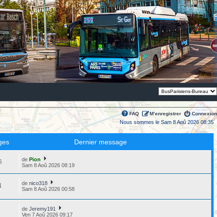
Thème:
FAQ
M’enregistrer
Connexion
Nous sommes le Sam 8 Aoû 2026 08:35
ges
Dernier message
de
Pion
6
Sam 8 Aoû 2026 08:19
de
nico318
1
Sam 8 Aoû 2026 00:58
de
Jeremy191
2
Ven 7 Aoû 2026 09:17