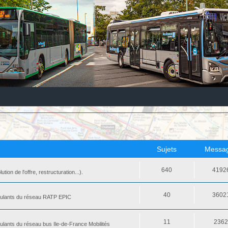
Sujets
Messa
640
4192
ion de l'offre, restructuration...).
40
3602
 roulants du réseau RATP EPIC
11
236
oulants du réseau bus Ile-de-France Mobilités