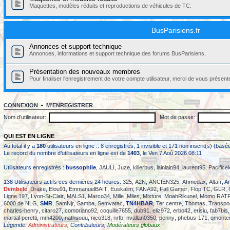
Maquettes, modèles réduits et reproductions de véhicules de TC.
BusParisiens.fr
Annonces et support technique
Annonces, informations et support technique des forums BusParisiens.
Présentation des nouveaux membres
Pour finaliser l'enregistrement de votre compte utilisateur, merci de vous présent
CONNEXION
•
M’ENREGISTRER
Nom d’utilisateur:
Mot de passe:
QUI EST EN LIGNE
Au total il y a
180
utilisateurs en ligne :: 8 enregistrés, 1 invisible et 171 non inscrit(s) (ba
Le record du nombre d’utilisateurs en ligne est de
1403
, le Ven 7 Aoû 2026 08:11
Utilisateurs enregistrés :
bussophile
,
JAULI
,
Juze
,
killerbus
,
lainlain94
,
laurent95
,
Pacificel
138 Utilisateurs actifs ces dernières 24 heures:
325
,
A2N
,
ANCIEN325
,
Ahmedax
,
Altaïr
, A
Dembele
,
Drake
,
Elou91
,
EmmanuelBAIT
,
Euskalim
,
FANA92
,
Fall Gamer
,
Flop TC
,
GLR
,
Ligne 197
,
Lyon-St-Clair
,
MALS1
,
Marco34
,
Mille_Miles
,
Mixture
,
MoahRikunel
,
Momo RAT
6000 de NLG
,
SMR
,
SamNjr
,
Samba
,
Semvatac
,
TN4HBAR
,
Ter centre
,
Thomas
,
Transpo
charles-henry
,
citaro27
,
comoriano92
,
coquille7655
,
dub91
,
eliz972
,
erbo42
,
erisiu
,
fab7bis
martial peretti
,
mm4200
,
nathsouu
,
nico318
,
nrfb
,
nvallan0350
,
penny
,
phebus-171
,
qmonte
Légende:
Administrateurs
,
Contributeurs
,
Modérateurs globaux