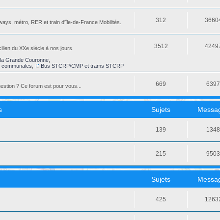
312
3660
ays, métro, RER et train d'île-de-France Mobilités.
3512
4249
ilien du XXe siècle à nos jours.
la Grande Couronne
,
s communales
,
Bus STCRP/CMP et trams STCRP
669
639
stion ? Ce forum est pour vous...
s
Sujets
Messa
139
134
215
950
Sujets
Messa
425
1263