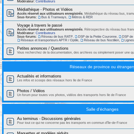
Modérateur:
Contributeurs
Médiathèque - Photos et Vidéos
Accès réservé aux utilisateurs enregistrés
. Médiathèque du réseau bus, tramw
Sous-forums:
Bus & Tramways
,
Métros & RER
Voyage à travers le passé
Accès réservé aux utilisateurs enregistrés
. Rétrospective du réseau bus franc
Modérateur:
Contributeurs
Sous-forums:
Réseau de bus RATP
,
DSP de la Petite Couronne
,
DSP de 
Réseaux et transporteurs APTR / Optile
,
Réseau de bus Noctilien
,
Ligne
Petites annonces / Questions
Vous recherchez de la documentation, des archives ou simplement poser une que
Réseaux de province ou étranger
Actualités et informations
Les infos et scoops des réseaux hors Ile de France
Photos / Vidéos
Un forum pour toutes vos photos, vidéos des transports hors Ile de France
Salle d'échanges
Au terminus - Discussions générales
Pour tout ce qui ne concerne pas les transports en commun d'île-de-France
Maquettes et modèles réduits