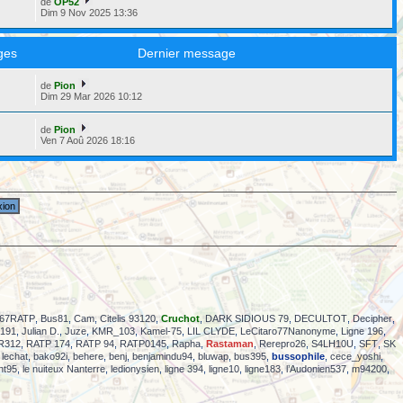
de
OP52
Dim 9 Nov 2025 13:36
ges
Dernier message
de
Pion
6
Dim 29 Mar 2026 10:12
de
Pion
5
Ven 7 Aoû 2026 18:16
67RATP
,
Bus81
,
Cam
,
Citelis 93120
,
Cruchot
,
DARK SIDIOUS 79
,
DECULTOT
,
Decipher
,
191
,
Julian D.
,
Juze
,
KMR_103
,
Kamel-75
,
LIL CLYDE
,
LeCitaro77Nanonyme
,
Ligne 196
,
R312
,
RATP 174
,
RATP 94
,
RATP0145
,
Rapha
,
Rastaman
,
Rerepro26
,
S4LH10U
,
SFT
,
SK
 lechat
,
bako92i
,
behere
,
benj
,
benjamindu94
,
bluwap
,
bus395
,
bussophile
,
cece_yoshi
,
nt95
,
le nuiteux Nanterre
,
ledionysien
,
ligne 394
,
ligne10
,
ligne183
,
l’Audonien537
,
m94200
,