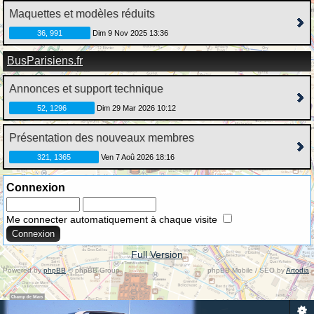
Maquettes et modèles réduits
36, 991
Dim 9 Nov 2025 13:36
BusParisiens.fr
Annonces et support technique
52, 1296
Dim 29 Mar 2026 10:12
Présentation des nouveaux membres
321, 1365
Ven 7 Aoû 2026 18:16
Connexion
Me connecter automatiquement à chaque visite
Full Version
Powered by
phpBB
© phpBB Group.
phpBB Mobile / SEO by
Artodia
.