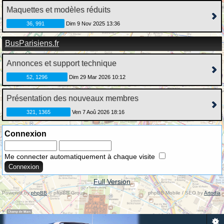
Maquettes et modèles réduits
36, 991
Dim 9 Nov 2025 13:36
BusParisiens.fr
Annonces et support technique
52, 1296
Dim 29 Mar 2026 10:12
Présentation des nouveaux membres
321, 1365
Ven 7 Aoû 2026 18:16
Connexion
Me connecter automatiquement à chaque visite
Full Version
Powered by
phpBB
© phpBB Group.
phpBB Mobile / SEO by
Artodia
.