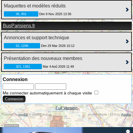
Maquettes et modèles réduits
36, 991
Dim 9 Nov 2025 13:36
BusParisiens.fr
Annonces et support technique
52, 1296
Dim 29 Mar 2026 10:12
Présentation des nouveaux membres
321, 1362
Mar 4 Aoû 2026 11:49
Connexion
Me connecter automatiquement à chaque visite
Full Version
Powered by
phpBB
© phpBB Group.
phpBB Mobile / SEO by
Artodia
.