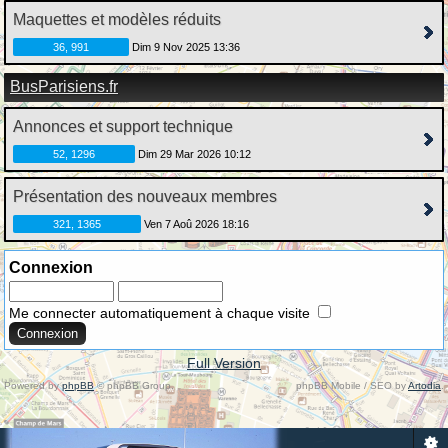
Maquettes et modèles réduits
36, 991
Dim 9 Nov 2025 13:36
BusParisiens.fr
Annonces et support technique
52, 1296
Dim 29 Mar 2026 10:12
Présentation des nouveaux membres
321, 1365
Ven 7 Aoû 2026 18:16
Connexion
Me connecter automatiquement à chaque visite
Full Version
Powered by
phpBB
© phpBB Group.
phpBB Mobile / SEO by
Artodia
.