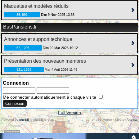
Maquettes et modèles réduits
36, 991
Dim 9 Nov 2025 13:36
BusParisiens.fr
Annonces et support technique
52, 1296
Dim 29 Mar 2026 10:12
Présentation des nouveaux membres
321, 1362
Mar 4 Aoû 2026 11:49
Connexion
Me connecter automatiquement à chaque visite
Full Version
Powered by
phpBB
© phpBB Group.
phpBB Mobile / SEO by
Artodia
.