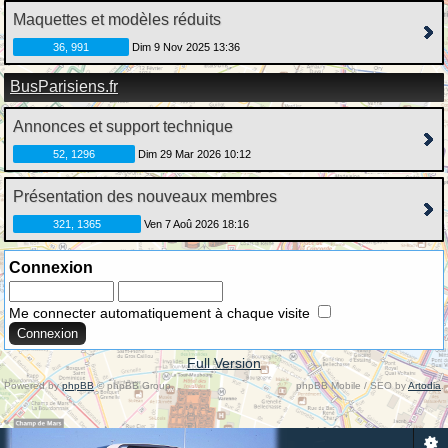
Maquettes et modèles réduits
36, 991
Dim 9 Nov 2025 13:36
BusParisiens.fr
Annonces et support technique
52, 1296
Dim 29 Mar 2026 10:12
Présentation des nouveaux membres
321, 1365
Ven 7 Aoû 2026 18:16
Connexion
Me connecter automatiquement à chaque visite
Full Version
Powered by
phpBB
© phpBB Group.
phpBB Mobile / SEO by
Artodia
.