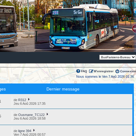
Thème:
FAQ
M’enregistrer
Connexion
Nous sommes le Ven 7 Aoû 2026 01:36
ges
Dernier message
de
R312
1
Jeu 6 Aoû 2026 17:35
de
Ousmane_TC122
5
Jeu 6 Aoû 2026 18:58
de
ligne 394
1
Ven 7 Aoû 2026 00:57