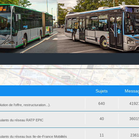
Sujets
Messa
640
4192
ion de l'offre, restructuration...).
40
3601
 roulants du réseau RATP EPIC
11
236
oulants du réseau bus Ile-de-France Mobilités