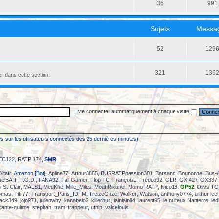
36
991
Sujets
Messa
52
129
321
136
er dans cette section.
|
Me connecter automatiquement à chaque visite
sées sur les utilisateurs connectés des 25 dernières minutes)
TC122
,
RATP 174
,
SMR
Altaïr
, Amazon [Bot],
Apline77
,
Arthur3865
,
BUSRATPpassion301
,
Barsand
,
Bounonne
,
Bus-
elBAIT
,
F.O.D.
,
FANA92
,
Fall Gamer
,
Flop TC
,
FrançoisL
,
Freddo92
,
GLR
,
GX 427
,
GX337 
-St-Clair
,
MALS1
,
MedKhe
,
Mille_Miles
,
MoahRikunel
,
Momo RATP
,
Nico18
,
OP52
,
Olivs TC
omas
,
Titi 77
,
Transport_Paris_IDFM
,
TreizeOnze
,
Walker
,
Watson
,
anthony0774
,
arthur lec
jack349
,
jojo971
,
julienwhy
,
kanabelo2
,
killerbus
,
lainlain94
,
laurent95
,
le nuiteux Nanterre
,
led
xante-quinze
,
stephan
,
tram
,
trappeur
,
utnip
,
valcelouis