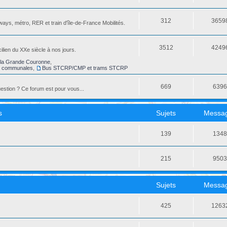
312
3659
ays, métro, RER et train d'île-de-France Mobilités.
3512
4249
ilien du XXe siècle à nos jours.
la Grande Couronne
,
s communales
,
Bus STCRP/CMP et trams STCRP
669
639
stion ? Ce forum est pour vous...
s
Sujets
Messa
139
134
215
950
Sujets
Messa
425
1263