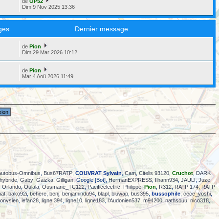
de
OP52
Dim 9 Nov 2025 13:36
ges
Dernier message
de
Pion
6
Dim 29 Mar 2026 10:12
de
Pion
2
Mar 4 Aoû 2026 11:49
Autobus-Omnibus
,
Bus67RATP
,
COUVRAT Sylvain
,
Cam
,
Citelis 93120
,
Cruchot
,
DARK
hybride
,
Gaby
,
Gaizka
,
Gilligan
, Google [Bot],
HermanEXPRESS
,
Ilhann934
,
JAULI
,
Juze
,
,
Orlando
,
Oulala
,
Ousmane_TC122
,
Pacificelectric
,
Philippe
,
Pion
,
R312
,
RATP 174
,
RATP
hat
,
bako92i
,
behere
,
benj
,
benjamindu94
,
blapl
,
bluwap
,
bus395
,
bussophile
,
cece_yoshi
,
ionysien
,
lefan28
,
ligne 394
,
ligne10
,
ligne183
,
l’Audonien537
,
m94200
,
nathsouu
,
nico318
,