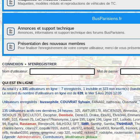
Maquettes, modèles réduits et reproductions de véhicules de TC.
BusParisiens.fr
Annonces et support technique
Annonces, informations et support technique des forums BusParisiens.
Présentation des nouveaux membres
Pour finaliser l'enregistrement de votre compte utilisateur, merci de vous présent
CONNEXION
•
M’ENREGISTRER
Nom d’utilisateur:
Mot de passe:
QUI EST EN LIGNE
Au total il y a
331
utilisateurs en ligne :: 7 enregistrés, 1 invisible et 323 non inscrit(s) (ba
Le record du nombre d’utilisateurs en ligne est de
639
, le Mer 5 Aoû 2026 12:05
Utilisateurs enregistrés :
bussophile
,
COUVRAT Sylvain
,
FANA92
,
nathsouu
,
Ousmane_
135 Utilisateurs actifs ces dernières 24 heures:
325
,
AMTUIR178
,
ANCIEN325
,
Ahmedax
,
SIDIOUS 79
,
DECULTOT
,
Decipher
,
Dembele
,
Denis13
,
Drake
,
Elou91
,
Elvis944
,
Emmanu
KMR_103
,
Kamel-75
,
LeCitaro77Nanonyme
,
Ligne 195
,
Ligne 196
,
Ligne 197
,
Ludodo
,
Lyon
94
,
Rapha
,
Rastaman
,
Rerepro26
,
S4LH10U
,
SFT
,
SMR
,
SamNjr
,
Samba
,
TN4HBAR
,
Th
charles-henry
,
citaro27
,
coquille7655
,
dub91
,
eliz972
,
erbo42
,
facel003
,
florian95
,
frémont
,
nrfb
,
nvallan0350
,
penny
,
qmonteur
,
ratp 320
,
reza92
,
ricken17
,
rodolphe
,
routemaster
,
soi
Légende:
Administrateurs
,
Contributeurs
,
Modérateurs globaux