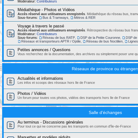
Modérateur:
Contributeurs
Médiathèque - Photos et Vidéos
Accès réservé aux utilisateurs enregistrés
. Médiathèque du réseau bus, tramw
Sous-forums:
Bus & Tramways
,
Métros & RER
Voyage à travers le passé
Accès réservé aux utilisateurs enregistrés
. Rétrospective du réseau bus franc
Modérateur:
Contributeurs
Sous-forums:
Réseau de bus RATP
,
DSP de la Petite Couronne
,
DSP de 
Réseaux et transporteurs APTR / Optile
,
Réseau de bus Noctilien
,
Ligne
Petites annonces / Questions
Vous recherchez de la documentation, des archives ou simplement poser une que
Réseaux de province ou étranger
Actualités et informations
Les infos et scoops des réseaux hors Ile de France
Photos / Vidéos
Un forum pour toutes vos photos, vidéos des transports hors Ile de France
Salle d'échanges
Au terminus - Discussions générales
Pour tout ce qui ne concerne pas les transports en commun d'île-de-France
Maquettes et modèles réduits