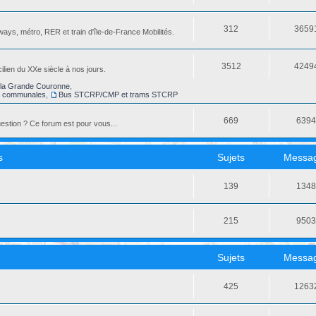
312
3659
ays, métro, RER et train d'île-de-France Mobilités.
3512
4249
ilien du XXe siècle à nos jours.
la Grande Couronne
,
s communales
,
Bus STCRP/CMP et trams STCRP
669
639
stion ? Ce forum est pour vous...
s
Sujets
Messa
139
134
215
950
Sujets
Messa
425
1263