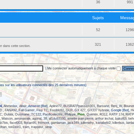
36
991
Sujets
Messa
52
129
321
136
er dans cette section.
|
Me connecter automatiquement à chaque visite
asées sur les utilisateurs connectés des 25 dernières minutes)
4
,
Ahmedax
,
Altaïr
, Amazon [Bot],
Apline77
,
BUSRATPpassion301
,
Barsand
,
Benj_W
,
Bouno
D.
,
FANA92
,
Fall Gamer
,
Flop TC
,
Freddo92
,
GLR
,
GX 427
,
GX337 hybride
, Google [Bot],
H
TC
,
Oulala
,
Ousmane_TC122
,
Pacificelectric
,
Philippe
,
Pion
,
Quentin
,
R312
,
RATP 174
,
RATP
,
Watson
,
aeronavale
,
agoraL 38
,
al1du93100
,
amette jean pierre
,
arthur lechat
,
bako92i
,
beh
ab7bis
,
facel003
,
florian95
,
frémont
,
gamlaman
,
jack349
,
julienwhy
,
kanabelo2
,
killerbus
,
lainl
phan
,
ton1ton1
,
tram
,
trappeur
,
utnip