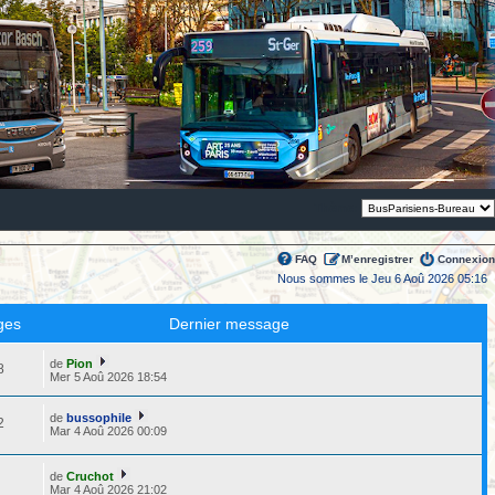
Thème:
FAQ
M’enregistrer
Connexion
Nous sommes le Jeu 6 Aoû 2026 05:16
ges
Dernier message
de
Pion
8
Mer 5 Aoû 2026 18:54
de
bussophile
2
Mar 4 Aoû 2026 00:09
de
Cruchot
8
Mar 4 Aoû 2026 21:02