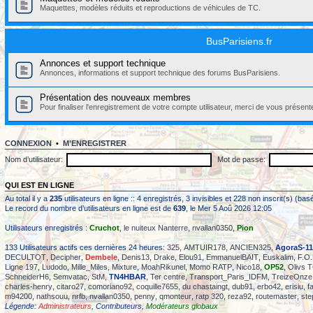
Maquettes, modèles réduits et reproductions de véhicules de TC.
BusParisiens.fr
Annonces et support technique
Annonces, informations et support technique des forums BusParisiens.
Présentation des nouveaux membres
Pour finaliser l'enregistrement de votre compte utilisateur, merci de vous présent
CONNEXION
•
M’ENREGISTRER
Nom d’utilisateur:
Mot de passe:
QUI EST EN LIGNE
Au total il y a
235
utilisateurs en ligne :: 4 enregistrés, 3 invisibles et 228 non inscrit(s) (b
Le record du nombre d’utilisateurs en ligne est de
639
, le Mer 5 Aoû 2026 12:05
Utilisateurs enregistrés :
Cruchot
,
le nuiteux Nanterre
,
nvallan0350
,
Pion
133 Utilisateurs actifs ces dernières 24 heures:
325
,
AMTUIR178
,
ANCIEN325
,
AgoraS-11
DECULTOT
,
Decipher
,
Dembele
,
Denis13
,
Drake
,
Elou91
,
EmmanuelBAIT
,
Euskalim
,
F.O.
Ligne 197
,
Ludodo
,
Mille_Miles
,
Mixture
,
MoahRikunel
,
Momo RATP
,
Nico18
,
OP52
,
Olivs 
SchneiderH6
,
Semvatac
,
StM
,
TN4HBAR
,
Ter centre
,
Transport_Paris_IDFM
,
TreizeOnze
charles-henry
,
citaro27
,
comoriano92
,
coquille7655
,
du chastaingt
,
dub91
,
erbo42
,
erisiu
,
f
m94200
,
nathsouu
,
nrfb
,
nvallan0350
,
penny
,
qmonteur
,
ratp 320
,
reza92
,
routemaster
,
ste
Légende:
Administrateurs
,
Contributeurs
,
Modérateurs globaux