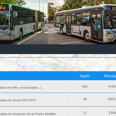
Sujets
Messa
640
4191
ion de l'offre, restructuration...).
40
3601
 roulants du réseau RATP EPIC
11
234
oulants du réseau bus Ile-de-France Mobilités