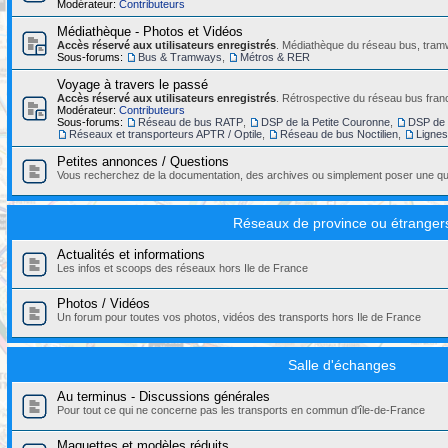
Modérateur:
Contributeurs
Médiathèque - Photos et Vidéos
Accès réservé aux utilisateurs enregistrés
. Médiathèque du réseau bus, tramw
Sous-forums:
Bus & Tramways
,
Métros & RER
Voyage à travers le passé
Accès réservé aux utilisateurs enregistrés
. Rétrospective du réseau bus franc
Modérateur:
Contributeurs
Sous-forums:
Réseau de bus RATP
,
DSP de la Petite Couronne
,
DSP de 
Réseaux et transporteurs APTR / Optile
,
Réseau de bus Noctilien
,
Ligne
Petites annonces / Questions
Vous recherchez de la documentation, des archives ou simplement poser une que
Réseaux de province ou étranger
Actualités et informations
Les infos et scoops des réseaux hors Ile de France
Photos / Vidéos
Un forum pour toutes vos photos, vidéos des transports hors Ile de France
Salle d'échanges
Au terminus - Discussions générales
Pour tout ce qui ne concerne pas les transports en commun d'île-de-France
Maquettes et modèles réduits