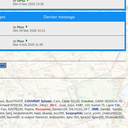
de
OP52
Dim 9 Nov 2025 13:36
ges
Dernier message
de
Pion
6
Dim 29 Mar 2026 10:12
de
Pion
2
Mar 4 Aoû 2026 11:49
nne
,
Bus67RATP
,
COUVRAT Sylvain
,
Cam
,
Citelis 93120
,
Cruchot
,
DARK SIDIOUS 79
,
ermanEXPRESS
,
Ilhann934
,
JAULI
,
JM-C
,
José
,
Juze
,
KMR_103
,
Kamel-75
,
Ligne 196
,
 Fan
,
RATP0145
,
Rapha
,
Rastaman
,
Rerepro26
,
S4LH10U
,
SFT
,
SMR
,
SamNjr
,
Samba
,
ere
,
benj
,
benjamindu94
,
blapl
,
bluwap
,
bus395
,
bussophile
,
cece_yoshi
,
chaleun92120
,
ain94
,
laurent95
,
le nuiteux Nanterre
,
ledionysien
,
ligne 394
,
ligne10
,
ligne183
,
l’Audonien537
,