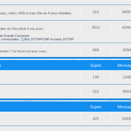
312
3659
ays, métro, RER et train d'île-de-France Mobilités.
3512
4249
ilien du XXe siècle à nos jours.
la Grande Couronne
,
s communales
,
Bus STCRP/CMP et trams STCRP
669
639
stion ? Ce forum est pour vous...
s
Sujets
Messa
139
134
215
950
Sujets
Messa
425
1263