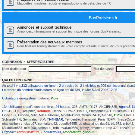
Maquettes, modèles réduits et reproductions de véhicules de TC.
BusParisiens.fr
Annonces et support technique
Annonces, informations et support technique des forums BusParisiens.
Présentation des nouveaux membres
Pour finaliser l'enregistrement de votre compte utilisateur, merci de vous présent
CONNEXION
•
M’ENREGISTRER
Nom d’utilisateur:
Mot de passe:
QUI EST EN LIGNE
Au total il y a
213
utilisateurs en ligne :: 2 enregistrés, 2 invisibles et 209 non inscrit(s) (b
Le record du nombre d’utilisateurs en ligne est de
639
, le Mer 5 Aoû 2026 12:05
Utilisateurs enregistrés :
behere
,
Pion
134 Utilisateurs actifs ces dernières 24 heures:
325
,
AMTUIR178
,
ANCIEN325
,
AgoraS-11
DECULTOT
,
Decipher
,
Dembele
,
Denis13
,
Drake
,
Elou91
,
EmmanuelBAIT
,
Euskalim
,
F.O.
Ligne 197
,
Ludodo
,
Mille_Miles
,
Mixture
,
MoahRikunel
,
Momo RATP
,
Nico18
,
OP52
,
Olivs 
SchneiderH6
,
Semvatac
,
StM
,
TN4HBAR
,
Ter centre
,
Transport_Paris_IDFM
,
TreizeOnze
charles-henry
,
citaro27
,
comoriano92
,
coquille7655
,
du chastaingt
,
dub91
,
eliz972
,
erbo42
,
l’Audonien537
,
m94200
,
nathsouu
,
nrfb
,
nvallan0350
,
penny
,
qmonteur
,
ratp 320
,
reza92
,
r
Légende:
Administrateurs
,
Contributeurs
,
Modérateurs globaux