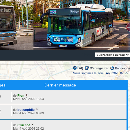
Thème:
FAQ
M’enregistrer
Connexion
Nous sommes le Jeu 6 Aoû 2026 07:25
ges
Dernier message
de
Pion
8
Mer 5 Aoû 2026 18:54
de
bussophile
2
Mar 4 Aoû 2026 00:09
de
Cruchot
8
Mar 4 Aoû 2026 21:02