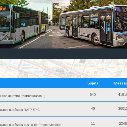
Sujets
Messa
640
4191
ion de l'offre, restructuration...).
40
3601
 roulants du réseau RATP EPIC
11
234
oulants du réseau bus Ile-de-France Mobilités