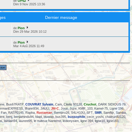
de
OP52
Dim 9 Nov 2025 13:36
ges
Dernier message
de
Pion
6
Dim 29 Mar 2026 10:12
de
Pion
2
Mar 4 Aoû 2026 11:49
nne
,
Bus67RATP
,
COUVRAT Sylvain
,
Cam
,
Citelis 93120
,
Cruchot
,
DARK SIDIOUS 79
,
ermanEXPRESS
,
Ilhann934
,
JAULI
,
JM-C
,
José
,
Juze
,
KMR_103
,
Kamel-75
,
Ligne 196
,
 Fan
,
RATP0145
,
Rapha
,
Rastaman
,
Rerepro26
,
S4LH10U
,
SFT
,
SMR
,
SamNjr
,
Samba
,
ere
,
benj
,
benjamindu94
,
blapl
,
bluwap
,
bus395
,
bussophile
,
cece_yoshi
,
chaleun92120
,
us
,
lainlain94
,
laurent95
,
le nuiteux Nanterre
,
ledionysien
,
ligne 394
,
ligne10
,
ligne183
,