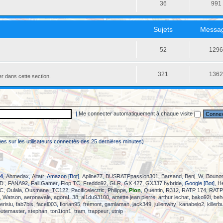
36
991
Sujets
Messa
52
129
321
136
er dans cette section.
|
Me connecter automatiquement à chaque visite
asées sur les utilisateurs connectés des 25 dernières minutes)
4
,
Ahmedax
,
Altaïr
, Amazon [Bot],
Apline77
,
BUSRATPpassion301
,
Barsand
,
Benj_W
,
Bouno
D.
,
FANA92
,
Fall Gamer
,
Flop TC
,
Freddo92
,
GLR
,
GX 427
,
GX337 hybride
, Google [Bot],
H
TC
,
Oulala
,
Ousmane_TC122
,
Pacificelectric
,
Philippe
,
Pion
,
Quentin
,
R312
,
RATP 174
,
RATP
,
Watson
,
aeronavale
,
agoraL 38
,
al1du93100
,
amette jean pierre
,
arthur lechat
,
bako92i
,
beh
erisiu
,
fab7bis
,
facel003
,
florian95
,
frémont
,
gamlaman
,
jack349
,
julienwhy
,
kanabelo2
,
killerb
outemaster
,
stephan
,
ton1ton1
,
tram
,
trappeur
,
utnip