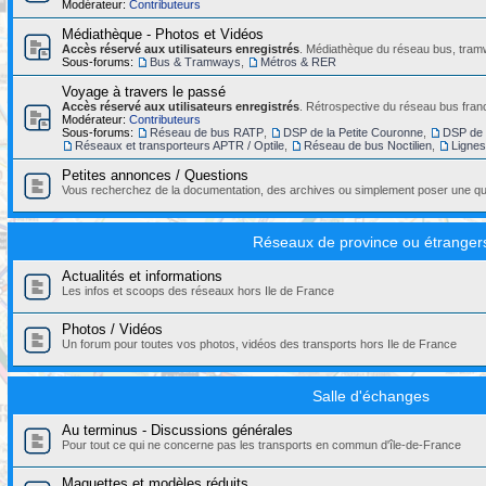
Modérateur:
Contributeurs
Médiathèque - Photos et Vidéos
Accès réservé aux utilisateurs enregistrés
. Médiathèque du réseau bus, tramw
Sous-forums:
Bus & Tramways
,
Métros & RER
Voyage à travers le passé
Accès réservé aux utilisateurs enregistrés
. Rétrospective du réseau bus franc
Modérateur:
Contributeurs
Sous-forums:
Réseau de bus RATP
,
DSP de la Petite Couronne
,
DSP de 
Réseaux et transporteurs APTR / Optile
,
Réseau de bus Noctilien
,
Ligne
Petites annonces / Questions
Vous recherchez de la documentation, des archives ou simplement poser une que
Réseaux de province ou étranger
Actualités et informations
Les infos et scoops des réseaux hors Ile de France
Photos / Vidéos
Un forum pour toutes vos photos, vidéos des transports hors Ile de France
Salle d'échanges
Au terminus - Discussions générales
Pour tout ce qui ne concerne pas les transports en commun d'île-de-France
Maquettes et modèles réduits