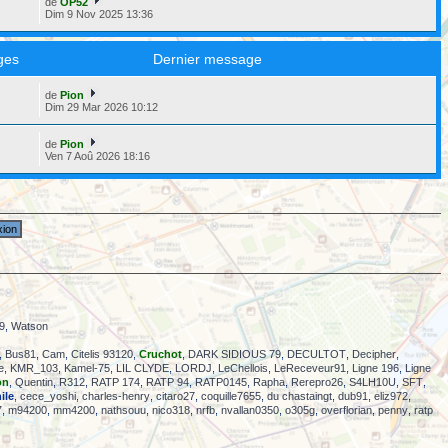
de
OP52
Dim 9 Nov 2025 13:36
ges
Dernier message
de
Pion
6
Dim 29 Mar 2026 10:12
de
Pion
5
Ven 7 Aoû 2026 18:16
9
,
Watson
,
Bus81
,
Cam
,
Citelis 93120
,
Cruchot
,
DARK SIDIOUS 79
,
DECULTOT
,
Decipher
,
e
,
KMR_103
,
Kamel-75
,
LIL CLYDE
,
LORDJ
,
LeChellois
,
LeReceveur91
,
Ligne 196
,
Ligne
on
,
Quentin
,
R312
,
RATP 174
,
RATP 94
,
RATP0145
,
Rapha
,
Rerepro26
,
S4LH10U
,
SFT
,
ile
,
cece_yoshi
,
charles-henry
,
citaro27
,
coquille7655
,
du chastaingt
,
dub91
,
eliz972
,
7
,
m94200
,
mm4200
,
nathsouu
,
nico318
,
nrfb
,
nvallan0350
,
o305g
,
overflorian
,
penny
,
ratp