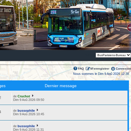
Thème:
FAQ
M’enregistrer
Connexion
Nous sommes le Dim 9 Aoû 2026 12:38
ges
Dernier message
de
Cruchot
2
Dim 9 Aoû 2026 09:50
de
bussophile
4
Dim 9 Aoû 2026 10:45
de
bussophile
5
Dim 9 Aoû 2026 11:31