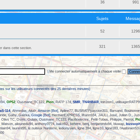
36
991
Sujets
Messa
52
129
321
136
er dans cette section.
|
Me connecter automatiquement à chaque visite
asées sur les utilisateurs connectés des 25 dernières minutes)
in94
,
OP52
,
Ousmane_TC122
,
Pion
,
RATP 174
,
SMR
,
TN4HBAR
,
ton1ton1
,
utilisagerRATP9
aS-114
,
Ahmedax
,
Altaïr
, Amazon [Bot],
Apline77
,
BUSRATPpassion301
,
Barsand
,
Bounonne
ride
,
Gaby
,
Gaizka
, Google [Bot],
HermanEXPRESS
,
Ilhann934
,
JAULI
,
José
,
Julian D.
,
Juz
,
Olivs TC
,
Osiris
,
Oulala
,
Ousmane_TC122
,
Pacificelectric
,
Petit-Tobus
,
Philippe
,
Pierrot
,
Pi
,
Watson
,
aliounedu94
,
anthony0774
,
bako92i
,
behere
,
benj
,
benjamindu94
,
bluwap
,
bussoph
inlain94
,
laurent95
,
le nuiteux Nanterre
,
ledionysien
,
ligne 394
,
ligne10
,
ligne183
,
l’Audonien53
500