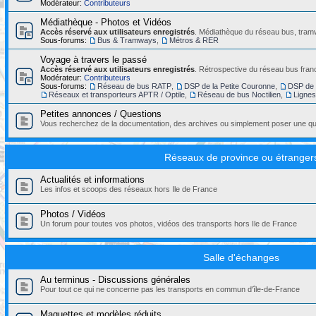
Modérateur:
Contributeurs
Médiathèque - Photos et Vidéos
Accès réservé aux utilisateurs enregistrés
. Médiathèque du réseau bus, tramw
Sous-forums:
Bus & Tramways
,
Métros & RER
Voyage à travers le passé
Accès réservé aux utilisateurs enregistrés
. Rétrospective du réseau bus franc
Modérateur:
Contributeurs
Sous-forums:
Réseau de bus RATP
,
DSP de la Petite Couronne
,
DSP de 
Réseaux et transporteurs APTR / Optile
,
Réseau de bus Noctilien
,
Ligne
Petites annonces / Questions
Vous recherchez de la documentation, des archives ou simplement poser une que
Réseaux de province ou étranger
Actualités et informations
Les infos et scoops des réseaux hors Ile de France
Photos / Vidéos
Un forum pour toutes vos photos, vidéos des transports hors Ile de France
Salle d'échanges
Au terminus - Discussions générales
Pour tout ce qui ne concerne pas les transports en commun d'île-de-France
Maquettes et modèles réduits