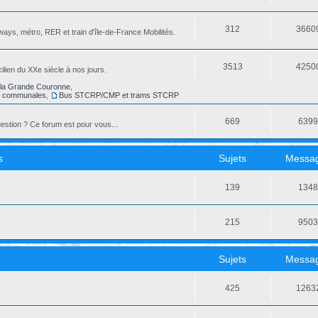
312
3660
ays, métro, RER et train d'île-de-France Mobilités.
3513
4250
ilien du XXe siècle à nos jours.
la Grande Couronne
,
s communales
,
Bus STCRP/CMP et trams STCRP
669
639
stion ? Ce forum est pour vous...
s
Sujets
Messa
139
134
215
950
Sujets
Messa
425
1263