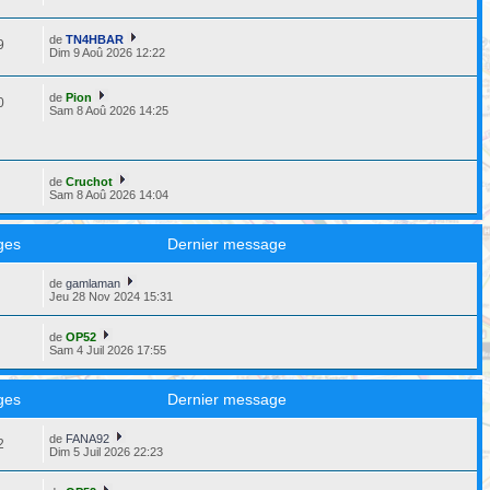
de
TN4HBAR
9
Dim 9 Aoû 2026 12:22
de
Pion
0
Sam 8 Aoû 2026 14:25
de
Cruchot
9
Sam 8 Aoû 2026 14:04
ges
Dernier message
de
gamlaman
8
Jeu 28 Nov 2024 15:31
de
OP52
3
Sam 4 Juil 2026 17:55
ges
Dernier message
de
FANA92
2
Dim 5 Juil 2026 22:23