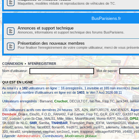
Maquettes, modèles réduits et reproductions de véhicules de TC.
BusParisiens.fr
Annonces et support technique
Annonces, informations et support technique des forums BusParisiens.
Présentation des nouveaux membres
Pour finaliser l'enregistrement de votre compte utilisateur, merci de vous présent
CONNEXION
•
M’ENREGISTRER
Nom d’utilisateur:
Mot de passe:
QUI EST EN LIGNE
Au total il y a
182
utilisateurs en ligne :: 16 enregistrés, 1 invisible et 165 non inscrit(s) (b
Le record du nombre d’utilisateurs en ligne est de
1403
, le Ven 7 Aoû 2026 08:11
Utilisateurs enregistrés :
Barsand
,
Cruchot
,
DECULTOT
,
fab7bis
,
Flop TC
,
jack349
,
lainla
131 Utilisateurs actifs ces dernières 24 heures:
325
,
A2N
,
AMTUIR178
,
ANCIEN325
,
Agor
Dembele
,
Drake
,
Elou91
,
F.O.D.
,
FANA92
,
Fall Gamer
,
Flop TC
,
GLR
,
GX 427
,
GX337 hyb
197
,
Ludodo
,
Lyon-St-Clair
,
MALS1
,
Mille_Miles
,
MoahRikunel
,
Momo RATP
,
Nico18
,
OP52
SK 6000 de NLG
,
SMR
,
Samba
,
TN4HBAR
,
Transport_Paris_IDFM
,
VanHool2020
,
Walker
erbo42
,
erisiu
,
fab7bis
,
facel003
,
florian95
,
fred971
,
jack349
,
jojo971
,
julienwhy
,
killerbus
,
la
320
,
reza92
,
simplemortel
,
stephan
,
ton1ton1
,
tram
,
trappeur
,
utilisagerRATP99
,
z6400_z6
Légende:
Administrateurs
,
Contributeurs
,
Modérateurs globaux