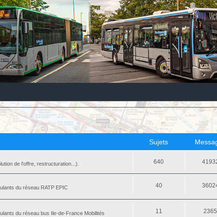
Sujets
Messa
640
4193
ion de l'offre, restructuration...).
40
3602
 roulants du réseau RATP EPIC
11
236
oulants du réseau bus Ile-de-France Mobilités