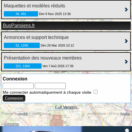
Maquettes et modèles réduits
36, 991
Dim 9 Nov 2025 13:36
BusParisiens.fr
Annonces et support technique
52, 1296
Dim 29 Mar 2026 10:12
Présentation des nouveaux membres
321, 1364
Ven 7 Aoû 2026 17:39
Connexion
Me connecter automatiquement à chaque visite
Full Version
Powered by
phpBB
© phpBB Group.
phpBB Mobile / SEO by
Artodia
.