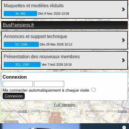
Maquettes et modèles réduits
36, 991
Dim 9 Nov 2025 13:36
BusParisiens.fr
Annonces et support technique
52, 1296
Dim 29 Mar 2026 10:12
Présentation des nouveaux membres
321, 1365
Ven 7 Aoû 2026 18:16
Connexion
Me connecter automatiquement à chaque visite
Full Version
Powered by
phpBB
© phpBB Group.
phpBB Mobile / SEO by
Artodia
.