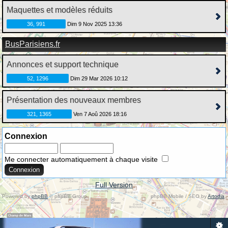
Maquettes et modèles réduits
36, 991
Dim 9 Nov 2025 13:36
BusParisiens.fr
Annonces et support technique
52, 1296
Dim 29 Mar 2026 10:12
Présentation des nouveaux membres
321, 1365
Ven 7 Aoû 2026 18:16
Connexion
Me connecter automatiquement à chaque visite
Full Version
Powered by
phpBB
© phpBB Group.
phpBB Mobile / SEO by
Artodia
.