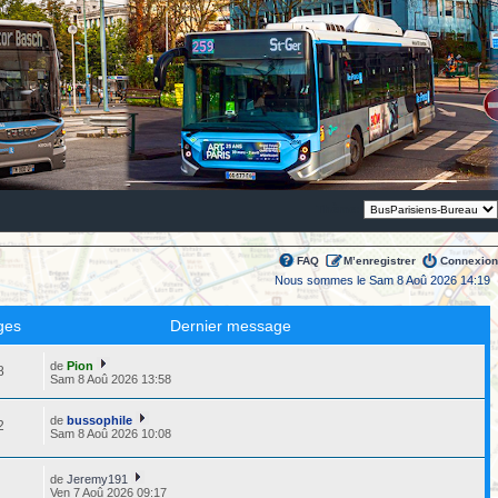
Thème:
FAQ
M’enregistrer
Connexion
Nous sommes le Sam 8 Aoû 2026 14:19
ges
Dernier message
de
Pion
8
Sam 8 Aoû 2026 13:58
de
bussophile
2
Sam 8 Aoû 2026 10:08
de
Jeremy191
2
Ven 7 Aoû 2026 09:17