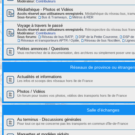
Modérateur:
Contributeurs
Médiathèque - Photos et Vidéos
Accès réservé aux utilisateurs enregistrés
. Médiathèque du réseau bus, tramw
Sous-forums:
Bus & Tramways
,
Métros & RER
Voyage à travers le passé
Accès réservé aux utilisateurs enregistrés
. Rétrospective du réseau bus franc
Modérateur:
Contributeurs
Sous-forums:
Réseau de bus RATP
,
DSP de la Petite Couronne
,
DSP de 
Réseaux et transporteurs APTR / Optile
,
Réseau de bus Noctilien
,
Ligne
Petites annonces / Questions
Vous recherchez de la documentation, des archives ou simplement poser une que
Réseaux de province ou étranger
Actualités et informations
Les infos et scoops des réseaux hors Ile de France
Photos / Vidéos
Un forum pour toutes vos photos, vidéos des transports hors Ile de France
Salle d'échanges
Au terminus - Discussions générales
Pour tout ce qui ne concerne pas les transports en commun d'île-de-France
Maquettes et modèles réduits