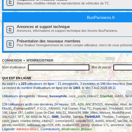
Maquettes, modèles réduits et reproductions de véhicules de TC.
BusParisiens.fr
Annonces et support technique
Annonces, informations et support technique des forums BusParisiens.
Présentation des nouveaux membres
Pour finaliser l'enregistrement de votre compte utilisateur, merci de vous présent
CONNEXION
•
M’ENREGISTRER
Nom d’utilisateur:
Mot de passe:
QUI EST EN LIGNE
Au total il y a
223
utilisateurs en ligne :: 21 enregistrés, 3 invisibles et 199 non inscrit(s) 
Le record du nombre d’utilisateurs en ligne est de
1403
, le Ven 7 Aoû 2026 08:11
Utilisateurs enregistrés :
bluwap
,
bussophile
,
cece_yoshi
,
citaro27
,
Cruchot
,
dub91
,
face
139 Utilisateurs actifs ces dernières 24 heures:
325
,
A2N
,
ANCIEN325
,
Ahmedax
,
Altaïr
, A
Elou91
,
EmmanuelBAIT
,
F.O.D.
,
FANA92
,
Fall Gamer
,
Flop TC
,
FrançoisL
,
Freddo92
,
GLR
196
,
Ligne 197
,
Lod94
,
Lyon-St-Clair
,
MALS1
,
Marco34
,
Mille_Miles
,
Mixture
,
MoahRikunel
S4LH10U
,
SFT
,
SK 6000 de NLG
,
SMR
,
SamNjr
,
Samba
,
TN4HBAR
,
Thomas
,
Transport_
cece_yoshi
,
charles-henry
,
citaro27
,
comoriano92
,
coquille7655
,
dub91
,
erbo42
,
fab7bis
,
f
peretti
,
mm4200
,
nathsouu
,
nico318
,
nrfb
,
nvallan0350
,
penny
,
phebus-171
,
qmonteur
,
ratp
Légende:
Administrateurs
,
Contributeurs
,
Modérateurs globaux