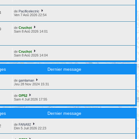
de
Pacificelectric
4
Ven 7 Aoû 2026 22:54
de
Cruchot
9
Sam 8 Aoû 2026 14:01
de
Cruchot
9
Sam 8 Aoû 2026 14:04
ges
Dernier message
de
gamlaman
8
Jeu 28 Nov 2024 15:31
de
OP52
3
Sam 4 Juil 2026 17:55
ges
Dernier message
de
FANA92
2
Dim 5 Juil 2026 22:23