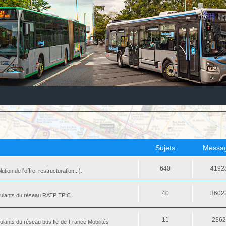
Sujets
Messa
640
4192
ion de l'offre, restructuration...).
40
3602
 roulants du réseau RATP EPIC
11
236
oulants du réseau bus Ile-de-France Mobilités