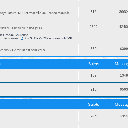
312
3660
ays, métro, RER et train d'île-de-France Mobilités.
3512
4249
ilien du XXe siècle à nos jours.
la Grande Couronne
,
s communales
,
Bus STCRP/CMP et trams STCRP
669
639
stion ? Ce forum est pour vous...
s
Sujets
Messa
139
134
215
950
Sujets
Messa
425
1263