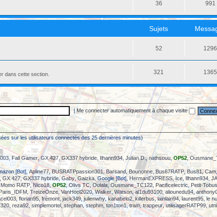
36
991
Sujets
Messa
52
129
321
136
er dans cette section.
|
Me connecter automatiquement à chaque visite
(basées sur les utilisateurs connectés des 25 dernières minutes)
l003
,
Fall Gamer
,
GX 427
,
GX337 hybride
,
Ilhann934
,
Julian D.
,
nathsouu
,
OP52
,
Ousmane_
mazon [Bot],
Apline77
,
BUSRATPpassion301
,
Barsand
,
Bounonne
,
Bus67RATP
,
Bus81
,
Cam
,
GX 427
,
GX337 hybride
,
Gaby
,
Gaizka
, Google [Bot],
HermanEXPRESS
,
Ice
,
Ilhann934
,
JA
,
Momo RATP
,
Nico18
,
OP52
,
Olivs TC
,
Oulala
,
Ousmane_TC122
,
Pacificelectric
,
Petit-Tobu
Paris_IDFM
,
TreizeOnze
,
VanHool2020
,
Walker
,
Watson
,
al1du93100
,
aliounedu94
,
anthony
acel003
,
florian95
,
frémont
,
jack349
,
julienwhy
,
kanabelo2
,
killerbus
,
lainlain94
,
laurent95
,
le n
 320
,
reza92
,
simplemortel
,
stephan
,
stephm
,
ton1ton1
,
tram
,
trappeur
,
utilisagerRATP99
,
utn