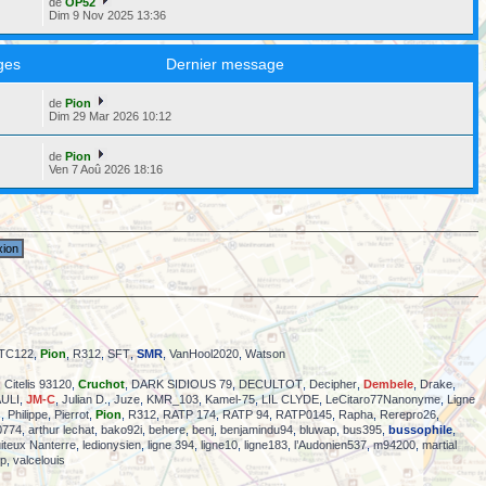
de
OP52
Dim 9 Nov 2025 13:36
ges
Dernier message
de
Pion
6
Dim 29 Mar 2026 10:12
de
Pion
5
Ven 7 Aoû 2026 18:16
TC122
,
Pion
,
R312
,
SFT
,
SMR
,
VanHool2020
,
Watson
,
Citelis 93120
,
Cruchot
,
DARK SIDIOUS 79
,
DECULTOT
,
Decipher
,
Dembele
,
Drake
,
ULI
,
JM-C
,
Julian D.
,
Juze
,
KMR_103
,
Kamel-75
,
LIL CLYDE
,
LeCitaro77Nanonyme
,
Ligne
s
,
Philippe
,
Pierrot
,
Pion
,
R312
,
RATP 174
,
RATP 94
,
RATP0145
,
Rapha
,
Rerepro26
,
0774
,
arthur lechat
,
bako92i
,
behere
,
benj
,
benjamindu94
,
bluwap
,
bus395
,
bussophile
,
uiteux Nanterre
,
ledionysien
,
ligne 394
,
ligne10
,
ligne183
,
l’Audonien537
,
m94200
,
martial
ip
,
valcelouis