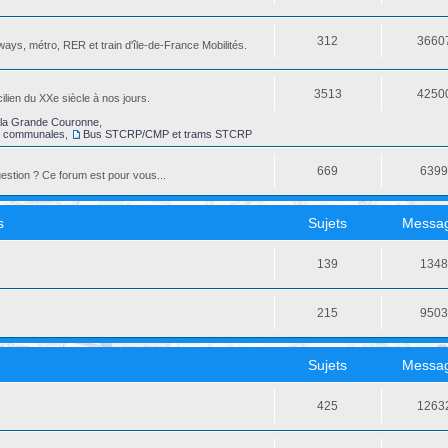
312
3660
ays, métro, RER et train d'île-de-France Mobilités.
3513
4250
ilien du XXe siècle à nos jours.
la Grande Couronne
,
s communales
,
Bus STCRP/CMP et trams STCRP
669
639
stion ? Ce forum est pour vous...
s
Sujets
Messa
139
134
215
950
Sujets
Messa
425
1263