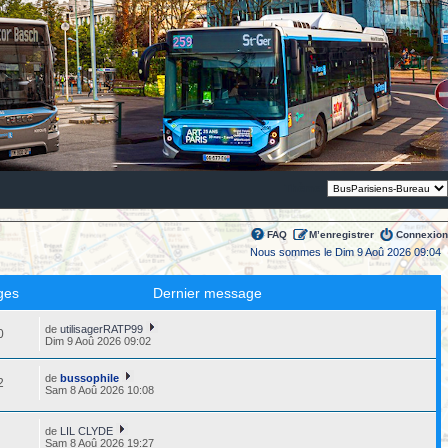
Thème:
FAQ
M’enregistrer
Connexion
Nous sommes le Dim 9 Aoû 2026 09:04
ges
Dernier message
de
utilisagerRATP99
0
Dim 9 Aoû 2026 09:02
de
bussophile
2
Sam 8 Aoû 2026 10:08
de
LIL CLYDE
3
Sam 8 Aoû 2026 19:27