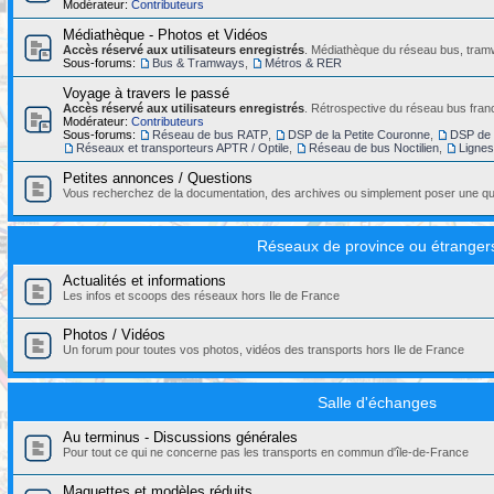
Modérateur:
Contributeurs
Médiathèque - Photos et Vidéos
Accès réservé aux utilisateurs enregistrés
. Médiathèque du réseau bus, tramw
Sous-forums:
Bus & Tramways
,
Métros & RER
Voyage à travers le passé
Accès réservé aux utilisateurs enregistrés
. Rétrospective du réseau bus franc
Modérateur:
Contributeurs
Sous-forums:
Réseau de bus RATP
,
DSP de la Petite Couronne
,
DSP de 
Réseaux et transporteurs APTR / Optile
,
Réseau de bus Noctilien
,
Ligne
Petites annonces / Questions
Vous recherchez de la documentation, des archives ou simplement poser une que
Réseaux de province ou étranger
Actualités et informations
Les infos et scoops des réseaux hors Ile de France
Photos / Vidéos
Un forum pour toutes vos photos, vidéos des transports hors Ile de France
Salle d'échanges
Au terminus - Discussions générales
Pour tout ce qui ne concerne pas les transports en commun d'île-de-France
Maquettes et modèles réduits