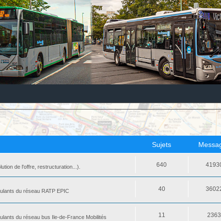
Sujets
Messa
640
4193
ion de l'offre, restructuration...).
40
3602
 roulants du réseau RATP EPIC
11
236
oulants du réseau bus Ile-de-France Mobilités