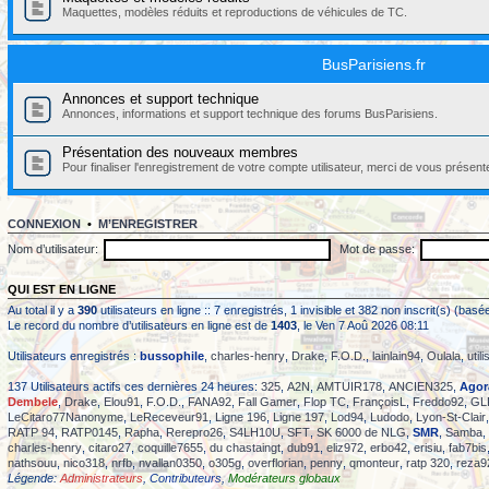
Maquettes, modèles réduits et reproductions de véhicules de TC.
BusParisiens.fr
Annonces et support technique
Annonces, informations et support technique des forums BusParisiens.
Présentation des nouveaux membres
Pour finaliser l'enregistrement de votre compte utilisateur, merci de vous présent
CONNEXION
•
M’ENREGISTRER
Nom d’utilisateur:
Mot de passe:
QUI EST EN LIGNE
Au total il y a
390
utilisateurs en ligne :: 7 enregistrés, 1 invisible et 382 non inscrit(s) (ba
Le record du nombre d’utilisateurs en ligne est de
1403
, le Ven 7 Aoû 2026 08:11
Utilisateurs enregistrés :
bussophile
,
charles-henry
,
Drake
,
F.O.D.
,
lainlain94
,
Oulala
,
uti
137 Utilisateurs actifs ces dernières 24 heures:
325
,
A2N
,
AMTUIR178
,
ANCIEN325
,
Agor
Dembele
,
Drake
,
Elou91
,
F.O.D.
,
FANA92
,
Fall Gamer
,
Flop TC
,
FrançoisL
,
Freddo92
,
GL
LeCitaro77Nanonyme
,
LeReceveur91
,
Ligne 196
,
Ligne 197
,
Lod94
,
Ludodo
,
Lyon-St-Clair
RATP 94
,
RATP0145
,
Rapha
,
Rerepro26
,
S4LH10U
,
SFT
,
SK 6000 de NLG
,
SMR
,
Samba
,
charles-henry
,
citaro27
,
coquille7655
,
du chastaingt
,
dub91
,
eliz972
,
erbo42
,
erisiu
,
fab7bis
nathsouu
,
nico318
,
nrfb
,
nvallan0350
,
o305g
,
overflorian
,
penny
,
qmonteur
,
ratp 320
,
reza9
Légende:
Administrateurs
,
Contributeurs
,
Modérateurs globaux