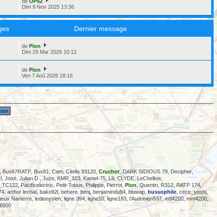
de
OP52
Dim 9 Nov 2025 13:36
ges
Dernier message
de
Pion
6
Dim 29 Mar 2026 10:12
de
Pion
5
Ven 7 Aoû 2026 18:16
,
Bus67RATP
,
Bus81
,
Cam
,
Citelis 93120
,
Cruchot
,
DARK SIDIOUS 79
,
Decipher
,
I
,
José
,
Julian D.
,
Juze
,
KMR_103
,
Kamel-75
,
LIL CLYDE
,
LeChellois
,
_TC122
,
Pacificelectric
,
Petit-Tobus
,
Philippe
,
Pierrot
,
Pion
,
Quentin
,
R312
,
RATP 174
,
74
,
arthur lechat
,
bako92i
,
behere
,
benj
,
benjamindu94
,
bluwap
,
bussophile
,
cece_yoshi
,
iteux Nanterre
,
ledionysien
,
ligne 394
,
ligne10
,
ligne183
,
l’Audonien537
,
m94200
,
mm4200
,
6500