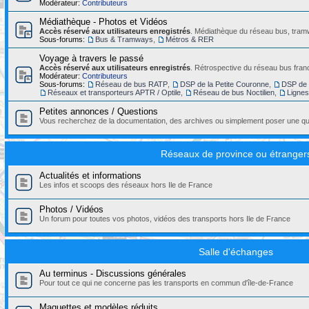
Modérateur:
Contributeurs
Médiathèque - Photos et Vidéos
Accès réservé aux utilisateurs enregistrés
. Médiathèque du réseau bus, tramw
Sous-forums:
Bus & Tramways
,
Métros & RER
Voyage à travers le passé
Accès réservé aux utilisateurs enregistrés
. Rétrospective du réseau bus franc
Modérateur:
Contributeurs
Sous-forums:
Réseau de bus RATP
,
DSP de la Petite Couronne
,
DSP de 
Réseaux et transporteurs APTR / Optile
,
Réseau de bus Noctilien
,
Ligne
Petites annonces / Questions
Vous recherchez de la documentation, des archives ou simplement poser une que
Réseaux de province ou étranger
Actualités et informations
Les infos et scoops des réseaux hors Ile de France
Photos / Vidéos
Un forum pour toutes vos photos, vidéos des transports hors Ile de France
Salle d'échanges
Au terminus - Discussions générales
Pour tout ce qui ne concerne pas les transports en commun d'île-de-France
Maquettes et modèles réduits