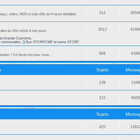
312
3659
ays, métro, RER et train d'île-de-France Mobilités.
3512
4249
ilien du XXe siècle à nos jours.
la Grande Couronne
,
s communales
,
Bus STCRP/CMP et trams STCRP
669
639
stion ? Ce forum est pour vous...
s
Sujets
Messa
139
134
215
950
Sujets
Messa
425
1263