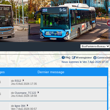
Thème:
FAQ
M’enregistrer
Connexion
Nous sommes le Ven 7 Aoû 2026 07:33
ges
Dernier message
de
R312
1
Jeu 6 Aoû 2026 17:35
de
Ousmane_TC122
5
Jeu 6 Aoû 2026 18:58
de
ligne 394
1
Ven 7 Aoû 2026 00:57