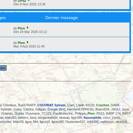
de
OP52
Dim 9 Nov 2025 13:36
ges
Dernier message
de
Pion
6
Dim 29 Mar 2026 10:12
de
Pion
2
Mar 4 Aoû 2026 11:49
us-Omnibus
,
Bus67RATP
,
COUVRAT Sylvain
,
Cam
,
Citelis 93120
,
Cruchot
,
DARK
hybride
,
Gaby
,
Gaizka
,
Gilligan
, Google [Bot],
HermanEXPRESS
,
Ilhann934
,
JAULI
,
Juze
,
,
Orlando
,
Oulala
,
Ousmane_TC122
,
Pacificelectric
,
Philippe
,
Pion
,
R312
,
RATP 174
,
RATP
hat
,
bako92i
,
behere
,
benj
,
benjamindu94
,
bluwap
,
bus395
,
bussophile
,
cece_yoshi
,
ionysien
,
lefan28
,
ligne 394
,
ligne10
,
ligne183
,
l’Audonien537
,
m94200
,
nathsouu
,
nico318
,