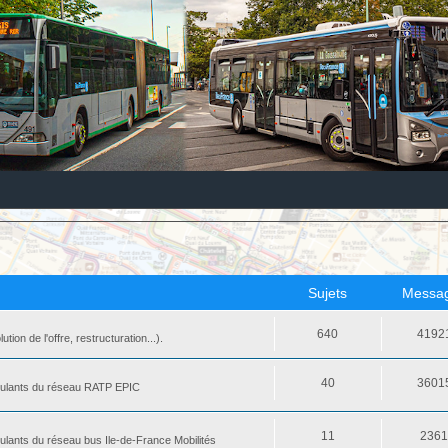
Sujets
Messa
640
4192
ion de l'offre, restructuration...).
40
3601
 roulants du réseau RATP EPIC
11
236
oulants du réseau bus Ile-de-France Mobilités