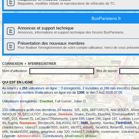
Maquettes, modèles réduits et reproductions de véhicules de TC.
BusParisiens.fr
Annonces et support technique
Annonces, informations et support technique des forums BusParisiens.
Présentation des nouveaux membres
Pour finaliser l'enregistrement de votre compte utilisateur, merci de vous présent
CONNEXION
•
M’ENREGISTRER
Nom d’utilisateur:
Mot de passe:
QUI EST EN LIGNE
Au total il y a
251
utilisateurs en ligne :: 3 enregistrés, 2 invisibles et 246 non inscrit(s) (b
Le record du nombre d’utilisateurs en ligne est de
1398
, le Ven 7 Aoû 2026 07:05
Utilisateurs enregistrés :
Cruchot
,
Fall Gamer
,
Julian D.
133 Utilisateurs actifs ces dernières 24 heures:
325
,
A2N
,
AMTUIR178
,
ANCIEN325
,
Ahme
SIDIOUS 79
,
DECULTOT
,
Decipher
,
Dembele
,
Drake
,
Elou91
,
Elvis944
,
EmmanuelBAIT
,
KMR_103
,
Kamel-75
,
LeCitaro77Nanonyme
,
Ligne 195
,
Ligne 196
,
Ligne 197
,
Ludodo
,
Lyon
94
,
Rapha
,
Rastaman
,
Rerepro26
,
S4LH10U
,
SFT
,
SMR
,
SamNjr
,
Samba
,
TN4HBAR
,
Th
charles-henry
,
citaro27
,
coquille7655
,
dub91
,
eliz972
,
erbo42
,
facel003
,
florian95
,
frémont
,
nrfb
,
nvallan0350
,
penny
,
qmonteur
,
ratp 320
,
ricken17
,
rodolphe
,
routemaster
,
soixante-qu
Légende:
Administrateurs
,
Contributeurs
,
Modérateurs globaux