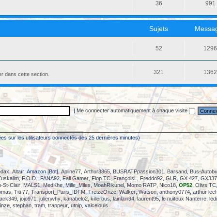
36
991
Sujets
Messa
52
129
321
136
er dans cette section.
|
Me connecter automatiquement à chaque visite
asées sur les utilisateurs connectés des 25 dernières minutes)
dax
,
Altaïr
, Amazon [Bot],
Apline77
,
Arthur3865
,
BUSRATPpassion301
,
Barsand
,
Bus-Autob
Euskalim
,
F.O.D.
,
FANA92
,
Fall Gamer
,
Flop TC
,
FrançoisL
,
Freddo92
,
GLR
,
GX 427
,
GX337 
-St-Clair
,
MALS1
,
MedKhe
,
Mille_Miles
,
MoahRikunel
,
Momo RATP
,
Nico18
,
OP52
,
Olivs TC
omas
,
Titi 77
,
Transport_Paris_IDFM
,
TreizeOnze
,
Walker
,
Watson
,
anthony0774
,
arthur lec
jack349
,
jojo971
,
julienwhy
,
kanabelo2
,
killerbus
,
lainlain94
,
laurent95
,
le nuiteux Nanterre
,
led
inze
,
stephan
,
tram
,
trappeur
,
utnip
,
valcelouis