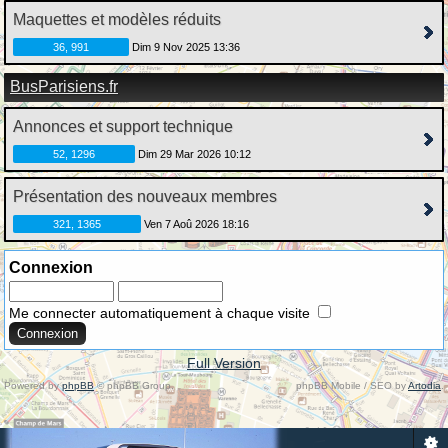
Maquettes et modèles réduits
36, 991
Dim 9 Nov 2025 13:36
BusParisiens.fr
Annonces et support technique
52, 1296
Dim 29 Mar 2026 10:12
Présentation des nouveaux membres
321, 1365
Ven 7 Aoû 2026 18:16
Connexion
Me connecter automatiquement à chaque visite
Full Version
Powered by
phpBB
© phpBB Group.
phpBB Mobile / SEO by
Artodia
.