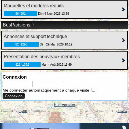
Maquettes et modèles réduits
36, 991
Dim 9 Nov 2025 13:36
BusParisiens.fr
Annonces et support technique
52, 1296
Dim 29 Mar 2026 10:12
Présentation des nouveaux membres
321, 1362
Mar 4 Aoû 2026 11:49
Connexion
Me connecter automatiquement à chaque visite
Full Version
Powered by
phpBB
© phpBB Group.
phpBB Mobile / SEO by
Artodia
.