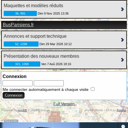
Maquettes et modèles réduits
36, 991
Dim 9 Nov 2025 13:36
BusParisiens.fr
Annonces et support technique
52, 1296
Dim 29 Mar 2026 10:12
Présentation des nouveaux membres
321, 1365
Ven 7 Aoû 2026 18:16
Connexion
Me connecter automatiquement à chaque visite
Full Version
Powered by
phpBB
© phpBB Group.
phpBB Mobile / SEO by
Artodia
.