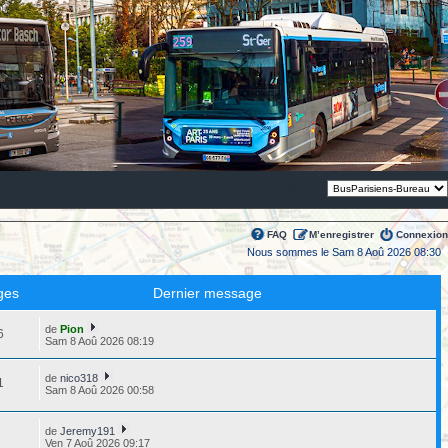
Thème:
FAQ
M’enregistrer
Connexion
Nous sommes le Sam 8 Aoû 2026 08:30
ges
Dernier message
de
Pion
6
Sam 8 Aoû 2026 08:19
de
nico318
1
Sam 8 Aoû 2026 00:58
de
Jeremy191
2
Ven 7 Aoû 2026 09:17