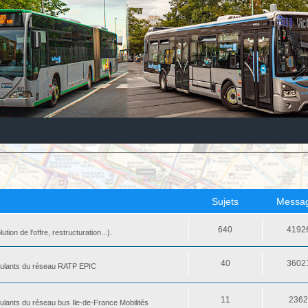
Sujets
Messa
640
4192
ion de l'offre, restructuration...).
40
3602
 roulants du réseau RATP EPIC
11
236
oulants du réseau bus Ile-de-France Mobilités