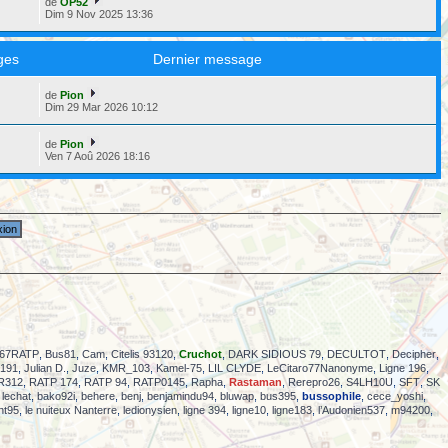
de
OP52
Dim 9 Nov 2025 13:36
ges
Dernier message
de
Pion
6
Dim 29 Mar 2026 10:12
de
Pion
5
Ven 7 Aoû 2026 18:16
67RATP
,
Bus81
,
Cam
,
Citelis 93120
,
Cruchot
,
DARK SIDIOUS 79
,
DECULTOT
,
Decipher
,
191
,
Julian D.
,
Juze
,
KMR_103
,
Kamel-75
,
LIL CLYDE
,
LeCitaro77Nanonyme
,
Ligne 196
,
R312
,
RATP 174
,
RATP 94
,
RATP0145
,
Rapha
,
Rastaman
,
Rerepro26
,
S4LH10U
,
SFT
,
SK
 lechat
,
bako92i
,
behere
,
benj
,
benjamindu94
,
bluwap
,
bus395
,
bussophile
,
cece_yoshi
,
nt95
,
le nuiteux Nanterre
,
ledionysien
,
ligne 394
,
ligne10
,
ligne183
,
l’Audonien537
,
m94200
,