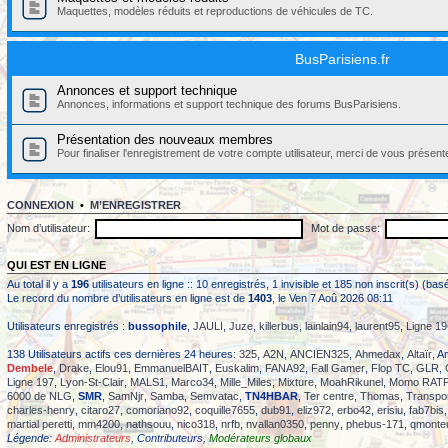
Maquettes, modèles réduits et reproductions de véhicules de TC.
BusParisiens.fr
Annonces et support technique
Annonces, informations et support technique des forums BusParisiens.
Présentation des nouveaux membres
Pour finaliser l'enregistrement de votre compte utilisateur, merci de vous présent
CONNEXION
•
M’ENREGISTRER
Nom d’utilisateur:
Mot de passe:
QUI EST EN LIGNE
Au total il y a
196
utilisateurs en ligne :: 10 enregistrés, 1 invisible et 185 non inscrit(s) (b
Le record du nombre d’utilisateurs en ligne est de
1403
, le Ven 7 Aoû 2026 08:11
Utilisateurs enregistrés :
bussophile
,
JAULI
,
Juze
,
killerbus
,
lainlain94
,
laurent95
,
Ligne 19
138 Utilisateurs actifs ces dernières 24 heures:
325
,
A2N
,
ANCIEN325
,
Ahmedax
,
Altaïr
, A
Dembele
,
Drake
,
Elou91
,
EmmanuelBAIT
,
Euskalim
,
FANA92
,
Fall Gamer
,
Flop TC
,
GLR
,
Ligne 197
,
Lyon-St-Clair
,
MALS1
,
Marco34
,
Mille_Miles
,
Mixture
,
MoahRikunel
,
Momo RAT
6000 de NLG
,
SMR
,
SamNjr
,
Samba
,
Semvatac
,
TN4HBAR
,
Ter centre
,
Thomas
,
Transpo
charles-henry
,
citaro27
,
comoriano92
,
coquille7655
,
dub91
,
eliz972
,
erbo42
,
erisiu
,
fab7bis
martial peretti
,
mm4200
,
nathsouu
,
nico318
,
nrfb
,
nvallan0350
,
penny
,
phebus-171
,
qmonte
Légende:
Administrateurs
,
Contributeurs
,
Modérateurs globaux