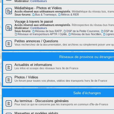
Modérateur:
Contributeurs
Médiathèque - Photos et Vidéos
Accès réservé aux utilisateurs enregistrés
. Médiathèque du réseau bus, tramw
Sous-forums:
Bus & Tramways
,
Métros & RER
Voyage à travers le passé
Accès réservé aux utilisateurs enregistrés
. Rétrospective du réseau bus franc
Modérateur:
Contributeurs
Sous-forums:
Réseau de bus RATP
,
DSP de la Petite Couronne
,
DSP de 
Réseaux et transporteurs APTR / Optile
,
Réseau de bus Noctilien
,
Ligne
Petites annonces / Questions
Vous recherchez de la documentation, des archives ou simplement poser une que
Réseaux de province ou étranger
Actualités et informations
Les infos et scoops des réseaux hors Ile de France
Photos / Vidéos
Un forum pour toutes vos photos, vidéos des transports hors Ile de France
Salle d'échanges
Au terminus - Discussions générales
Pour tout ce qui ne concerne pas les transports en commun d'île-de-France
Maquettes et modèles réduits