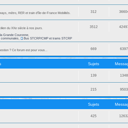
312
3660
ays, métro, RER et train d'île-de-France Mobilités.
3512
4249
ilien du XXe siècle à nos jours.
la Grande Couronne
,
s communales
,
Bus STCRP/CMP et trams STCRP
669
639
stion ? Ce forum est pour vous...
s
Sujets
Messa
139
134
215
950
Sujets
Messa
425
1263