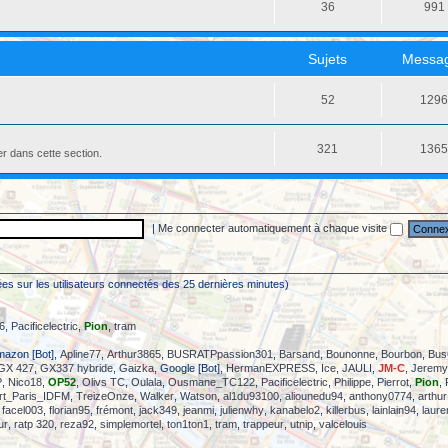
36
991
Sujets
Messa
52
129
321
136
er dans cette section.
|
Me connecter automatiquement à chaque visite
asées sur les utilisateurs connectés des 25 dernières minutes)
6
,
Pacificelectric
,
Pion
,
tram
mazon [Bot],
Apline77
,
Arthur3865
,
BUSRATPpassion301
,
Barsand
,
Bounonne
,
Bourbon
,
Bus
GX 427
,
GX337 hybride
,
Gaizka
, Google [Bot],
HermanEXPRESS
,
Ice
,
JAULI
,
JM-C
,
Jeremy
P
,
Nico18
,
OP52
,
Olivs TC
,
Oulala
,
Ousmane_TC122
,
Pacificelectric
,
Philippe
,
Pierrot
,
Pion
,
rt_Paris_IDFM
,
TreizeOnze
,
Walker
,
Watson
,
al1du93100
,
aliounedu94
,
anthony0774
,
arthur
,
facel003
,
florian95
,
frémont
,
jack349
,
jeanmi
,
julienwhy
,
kanabelo2
,
killerbus
,
lainlain94
,
laure
ur
,
ratp 320
,
reza92
,
simplemortel
,
ton1ton1
,
tram
,
trappeur
,
utnip
,
valcelouis