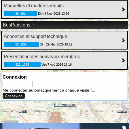
Maquettes et modèles réduits
36, 991
Dim 9 Nov 2025 13:36
BusParisiens.fr
Annonces et support technique
52, 1296
Dim 29 Mar 2026 10:12
Présentation des nouveaux membres
321, 1365
Ven 7 Aoû 2026 18:16
Connexion
Me connecter automatiquement à chaque visite
Full Version
Powered by
phpBB
© phpBB Group.
phpBB Mobile / SEO by
Artodia
.