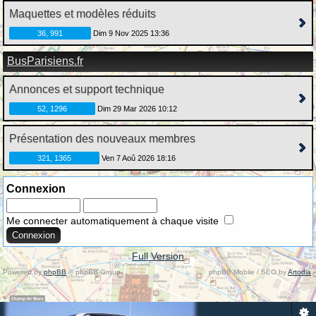
Maquettes et modèles réduits
36, 991
Dim 9 Nov 2025 13:36
BusParisiens.fr
Annonces et support technique
52, 1296
Dim 29 Mar 2026 10:12
Présentation des nouveaux membres
321, 1365
Ven 7 Aoû 2026 18:16
Connexion
Me connecter automatiquement à chaque visite
Full Version
Powered by
phpBB
© phpBB Group.
phpBB Mobile / SEO by
Artodia
.