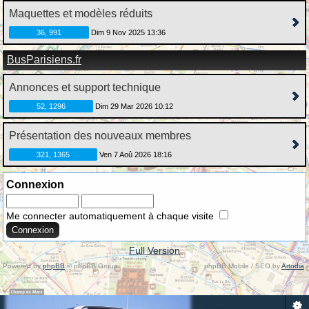
Maquettes et modèles réduits
36, 991
Dim 9 Nov 2025 13:36
BusParisiens.fr
Annonces et support technique
52, 1296
Dim 29 Mar 2026 10:12
Présentation des nouveaux membres
321, 1365
Ven 7 Aoû 2026 18:16
Connexion
Me connecter automatiquement à chaque visite
Full Version
Powered by
phpBB
© phpBB Group.
phpBB Mobile / SEO by
Artodia
.