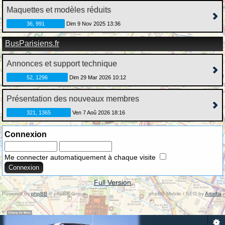
Maquettes et modèles réduits
36, 991
Dim 9 Nov 2025 13:36
BusParisiens.fr
Annonces et support technique
52, 1296
Dim 29 Mar 2026 10:12
Présentation des nouveaux membres
321, 1365
Ven 7 Aoû 2026 18:16
Connexion
Me connecter automatiquement à chaque visite
Full Version
Powered by
phpBB
© phpBB Group.
phpBB Mobile / SEO by
Artodia
.