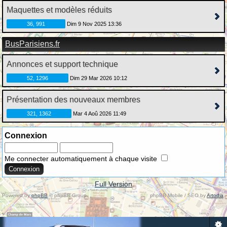
Maquettes et modèles réduits
36, 991
Dim 9 Nov 2025 13:36
BusParisiens.fr
Annonces et support technique
52, 1296
Dim 29 Mar 2026 10:12
Présentation des nouveaux membres
321, 1362
Mar 4 Aoû 2026 11:49
Connexion
Me connecter automatiquement à chaque visite
Full Version
Powered by
phpBB
© phpBB Group.
phpBB Mobile / SEO by
Artodia
.