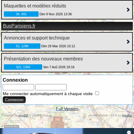
Maquettes et modèles réduits
36, 991
Dim 9 Nov 2025 13:36
BusParisiens.fr
Annonces et support technique
52, 1296
Dim 29 Mar 2026 10:12
Présentation des nouveaux membres
321, 1365
Ven 7 Aoû 2026 18:16
Connexion
Me connecter automatiquement à chaque visite
Full Version
Powered by
phpBB
© phpBB Group.
phpBB Mobile / SEO by
Artodia
.