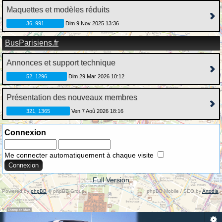
Maquettes et modèles réduits
36, 991
Dim 9 Nov 2025 13:36
BusParisiens.fr
Annonces et support technique
52, 1296
Dim 29 Mar 2026 10:12
Présentation des nouveaux membres
321, 1365
Ven 7 Aoû 2026 18:16
Connexion
Me connecter automatiquement à chaque visite
Full Version
Powered by
phpBB
© phpBB Group.
phpBB Mobile / SEO by
Artodia
.