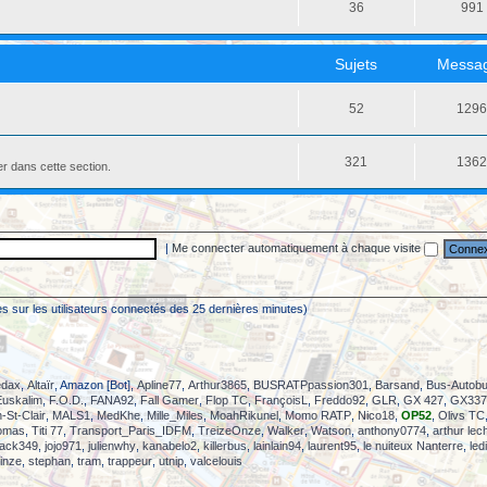
36
991
Sujets
Messa
52
129
321
136
er dans cette section.
|
Me connecter automatiquement à chaque visite
sées sur les utilisateurs connectés des 25 dernières minutes)
dax
,
Altaïr
, Amazon [Bot],
Apline77
,
Arthur3865
,
BUSRATPpassion301
,
Barsand
,
Bus-Autob
Euskalim
,
F.O.D.
,
FANA92
,
Fall Gamer
,
Flop TC
,
FrançoisL
,
Freddo92
,
GLR
,
GX 427
,
GX337 
-St-Clair
,
MALS1
,
MedKhe
,
Mille_Miles
,
MoahRikunel
,
Momo RATP
,
Nico18
,
OP52
,
Olivs TC
omas
,
Titi 77
,
Transport_Paris_IDFM
,
TreizeOnze
,
Walker
,
Watson
,
anthony0774
,
arthur lec
jack349
,
jojo971
,
julienwhy
,
kanabelo2
,
killerbus
,
lainlain94
,
laurent95
,
le nuiteux Nanterre
,
led
inze
,
stephan
,
tram
,
trappeur
,
utnip
,
valcelouis