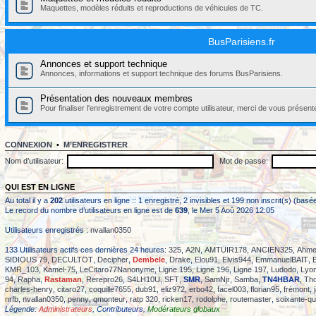
Maquettes, modèles réduits et reproductions de véhicules de TC.
BusParisiens.fr
Annonces et support technique
Annonces, informations et support technique des forums BusParisiens.
Présentation des nouveaux membres
Pour finaliser l'enregistrement de votre compte utilisateur, merci de vous présent
CONNEXION
•
M’ENREGISTRER
Nom d’utilisateur:
Mot de passe:
QUI EST EN LIGNE
Au total il y a
202
utilisateurs en ligne :: 1 enregistré, 2 invisibles et 199 non inscrit(s) (ba
Le record du nombre d’utilisateurs en ligne est de
639
, le Mer 5 Aoû 2026 12:05
Utilisateurs enregistrés :
nvallan0350
133 Utilisateurs actifs ces dernières 24 heures:
325
,
A2N
,
AMTUIR178
,
ANCIEN325
,
Ahme
SIDIOUS 79
,
DECULTOT
,
Decipher
,
Dembele
,
Drake
,
Elou91
,
Elvis944
,
EmmanuelBAIT
,
KMR_103
,
Kamel-75
,
LeCitaro77Nanonyme
,
Ligne 195
,
Ligne 196
,
Ligne 197
,
Ludodo
,
Lyon
94
,
Rapha
,
Rastaman
,
Rerepro26
,
S4LH10U
,
SFT
,
SMR
,
SamNjr
,
Samba
,
TN4HBAR
,
Th
charles-henry
,
citaro27
,
coquille7655
,
dub91
,
eliz972
,
erbo42
,
facel003
,
florian95
,
frémont
,
nrfb
,
nvallan0350
,
penny
,
qmonteur
,
ratp 320
,
ricken17
,
rodolphe
,
routemaster
,
soixante-qu
Légende:
Administrateurs
,
Contributeurs
,
Modérateurs globaux