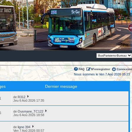
Thème:
FAQ
M’enregistrer
Connexion
Nous sommes le Ven 7 Aoû 2026 05:23
ges
Dernier message
de
R312
1
Jeu 6 Aoû 2026 17:35
de
Ousmane_TC122
5
Jeu 6 Aoû 2026 18:58
de
ligne 394
1
Ven 7 Aoû 2026 00:57