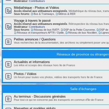
Modérateur:
Contributeurs
Médiathèque - Photos et Vidéos
Accès réservé aux utilisateurs enregistrés
. Médiathèque du réseau bus, tramw
Sous-forums:
Bus & Tramways
,
Métros & RER
Voyage à travers le passé
Accès réservé aux utilisateurs enregistrés
. Rétrospective du réseau bus franc
Modérateur:
Contributeurs
Sous-forums:
Réseau de bus RATP
,
DSP de la Petite Couronne
,
DSP de 
Réseaux et transporteurs APTR / Optile
,
Réseau de bus Noctilien
,
Ligne
Petites annonces / Questions
Vous recherchez de la documentation, des archives ou simplement poser une que
Réseaux de province ou étranger
Actualités et informations
Les infos et scoops des réseaux hors Ile de France
Photos / Vidéos
Un forum pour toutes vos photos, vidéos des transports hors Ile de France
Salle d'échanges
Au terminus - Discussions générales
Pour tout ce qui ne concerne pas les transports en commun d'île-de-France
Maquettes et modèles réduits