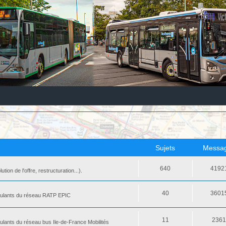
Sujets
Messa
640
4192
ion de l'offre, restructuration...).
40
3601
 roulants du réseau RATP EPIC
11
236
oulants du réseau bus Ile-de-France Mobilités