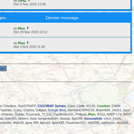
de
OP52
Dim 9 Nov 2025 13:36
ges
Dernier message
de
Pion
6
Dim 29 Mar 2026 10:12
de
Pion
2
Mar 4 Aoû 2026 11:49
us-Omnibus
,
Bus67RATP
,
COUVRAT Sylvain
,
Cam
,
Citelis 93120
,
Cruchot
,
DARK
hybride
,
Gaby
,
Gaizka
,
Gilligan
, Google [Bot],
HermanEXPRESS
,
Ilhann934
,
JAULI
,
Juze
,
,
Orlando
,
Oulala
,
Ousmane_TC122
,
Pacificelectric
,
Philippe
,
Pion
,
R312
,
RATP 174
,
RATP
hat
,
bako92i
,
behere
,
benj
,
benjamindu94
,
bluwap
,
bus395
,
bussophile
,
cece_yoshi
,
ionysien
,
lefan28
,
ligne 394
,
ligne10
,
ligne183
,
l’Audonien537
,
m94200
,
nathsouu
,
nico318
,