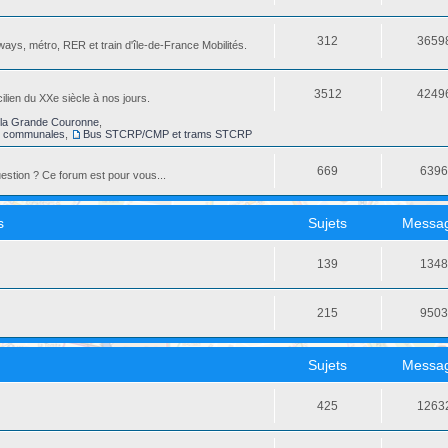
312
3659
ays, métro, RER et train d'île-de-France Mobilités.
3512
4249
ilien du XXe siècle à nos jours.
la Grande Couronne
,
s communales
,
Bus STCRP/CMP et trams STCRP
669
639
stion ? Ce forum est pour vous...
s
Sujets
Messa
139
134
215
950
Sujets
Messa
425
1263