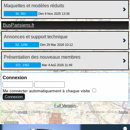
Maquettes et modèles réduits
36, 991
Dim 9 Nov 2025 13:36
BusParisiens.fr
Annonces et support technique
52, 1296
Dim 29 Mar 2026 10:12
Présentation des nouveaux membres
321, 1362
Mar 4 Aoû 2026 11:49
Connexion
Me connecter automatiquement à chaque visite
Full Version
Powered by
phpBB
© phpBB Group.
phpBB Mobile / SEO by
Artodia
.