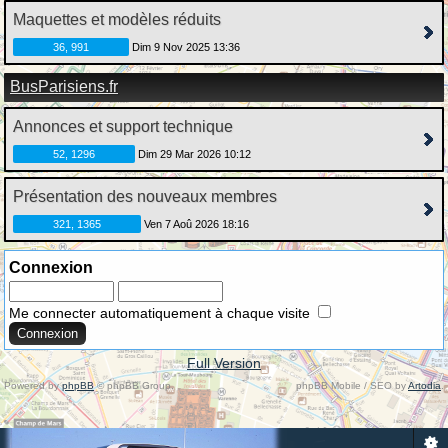
Maquettes et modèles réduits
36, 991
Dim 9 Nov 2025 13:36
BusParisiens.fr
Annonces et support technique
52, 1296
Dim 29 Mar 2026 10:12
Présentation des nouveaux membres
321, 1365
Ven 7 Aoû 2026 18:16
Connexion
Me connecter automatiquement à chaque visite
Full Version
Powered by
phpBB
© phpBB Group.
phpBB Mobile / SEO by
Artodia
.