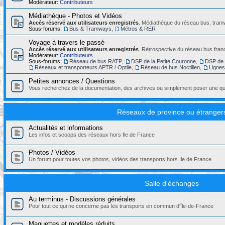
Modérateur:
Contributeurs
Médiathèque - Photos et Vidéos
Accès réservé aux utilisateurs enregistrés
. Médiathèque du réseau bus, tramw
Sous-forums:
Bus & Tramways
,
Métros & RER
Voyage à travers le passé
Accès réservé aux utilisateurs enregistrés
. Rétrospective du réseau bus franc
Modérateur:
Contributeurs
Sous-forums:
Réseau de bus RATP
,
DSP de la Petite Couronne
,
DSP de 
Réseaux et transporteurs APTR / Optile
,
Réseau de bus Noctilien
,
Ligne
Petites annonces / Questions
Vous recherchez de la documentation, des archives ou simplement poser une que
Réseaux de province ou étranger
Actualités et informations
Les infos et scoops des réseaux hors Ile de France
Photos / Vidéos
Un forum pour toutes vos photos, vidéos des transports hors Ile de France
Salle d'échanges
Au terminus - Discussions générales
Pour tout ce qui ne concerne pas les transports en commun d'île-de-France
Maquettes et modèles réduits