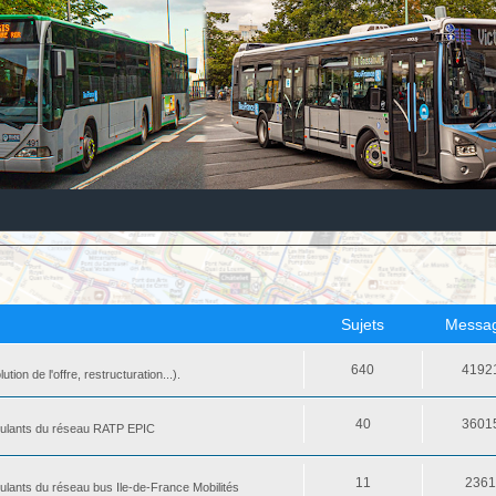
Sujets
Messa
640
4192
ion de l'offre, restructuration...).
40
3601
 roulants du réseau RATP EPIC
11
236
oulants du réseau bus Ile-de-France Mobilités