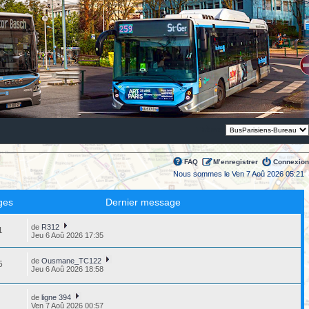
Thème:
FAQ
M’enregistrer
Connexion
Nous sommes le Ven 7 Aoû 2026 05:21
ges
Dernier message
de
R312
1
Jeu 6 Aoû 2026 17:35
de
Ousmane_TC122
5
Jeu 6 Aoû 2026 18:58
de
ligne 394
1
Ven 7 Aoû 2026 00:57