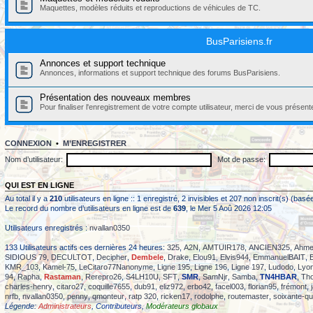
Maquettes, modèles réduits et reproductions de véhicules de TC.
BusParisiens.fr
Annonces et support technique
Annonces, informations et support technique des forums BusParisiens.
Présentation des nouveaux membres
Pour finaliser l'enregistrement de votre compte utilisateur, merci de vous présent
CONNEXION
•
M’ENREGISTRER
Nom d’utilisateur:
Mot de passe:
QUI EST EN LIGNE
Au total il y a
210
utilisateurs en ligne :: 1 enregistré, 2 invisibles et 207 non inscrit(s) (ba
Le record du nombre d’utilisateurs en ligne est de
639
, le Mer 5 Aoû 2026 12:05
Utilisateurs enregistrés :
nvallan0350
133 Utilisateurs actifs ces dernières 24 heures:
325
,
A2N
,
AMTUIR178
,
ANCIEN325
,
Ahme
SIDIOUS 79
,
DECULTOT
,
Decipher
,
Dembele
,
Drake
,
Elou91
,
Elvis944
,
EmmanuelBAIT
,
KMR_103
,
Kamel-75
,
LeCitaro77Nanonyme
,
Ligne 195
,
Ligne 196
,
Ligne 197
,
Ludodo
,
Lyon
94
,
Rapha
,
Rastaman
,
Rerepro26
,
S4LH10U
,
SFT
,
SMR
,
SamNjr
,
Samba
,
TN4HBAR
,
Th
charles-henry
,
citaro27
,
coquille7655
,
dub91
,
eliz972
,
erbo42
,
facel003
,
florian95
,
frémont
,
nrfb
,
nvallan0350
,
penny
,
qmonteur
,
ratp 320
,
ricken17
,
rodolphe
,
routemaster
,
soixante-qu
Légende:
Administrateurs
,
Contributeurs
,
Modérateurs globaux