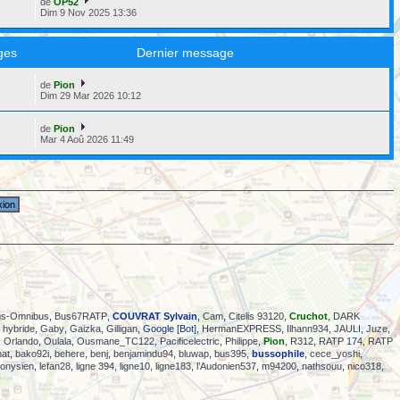
de
OP52
Dim 9 Nov 2025 13:36
ges
Dernier message
de
Pion
6
Dim 29 Mar 2026 10:12
de
Pion
2
Mar 4 Aoû 2026 11:49
us-Omnibus
,
Bus67RATP
,
COUVRAT Sylvain
,
Cam
,
Citelis 93120
,
Cruchot
,
DARK
hybride
,
Gaby
,
Gaizka
,
Gilligan
, Google [Bot],
HermanEXPRESS
,
Ilhann934
,
JAULI
,
Juze
,
,
Orlando
,
Oulala
,
Ousmane_TC122
,
Pacificelectric
,
Philippe
,
Pion
,
R312
,
RATP 174
,
RATP
hat
,
bako92i
,
behere
,
benj
,
benjamindu94
,
bluwap
,
bus395
,
bussophile
,
cece_yoshi
,
ionysien
,
lefan28
,
ligne 394
,
ligne10
,
ligne183
,
l’Audonien537
,
m94200
,
nathsouu
,
nico318
,