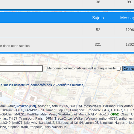
36
991
Sujets
Messa
52
129
321
136
er dans cette section.
|
Me connecter automatiquement à chaque visite
sées sur les utilisateurs connectés des 25 dernières minutes)
dax
,
Altaïr
, Amazon [Bot],
Apline77
,
Arthur3865
,
BUSRATPpassion301
,
Barsand
,
Bus-Autob
Euskalim
,
F.O.D.
,
FANA92
,
Fall Gamer
,
Flop TC
,
FrançoisL
,
Freddo92
,
GLR
,
GX 427
,
GX337 
-St-Clair
,
MALS1
,
MedKhe
,
Mille_Miles
,
MoahRikunel
,
Momo RATP
,
Nico18
,
OP52
,
Olivs TC
omas
,
Titi 77
,
Transport_Paris_IDFM
,
TreizeOnze
,
Walker
,
Watson
,
anthony0774
,
arthur lec
jack349
,
jojo971
,
julienwhy
,
kanabelo2
,
killerbus
,
lainlain94
,
laurent95
,
le nuiteux Nanterre
,
led
inze
,
stephan
,
tram
,
trappeur
,
utnip
,
valcelouis