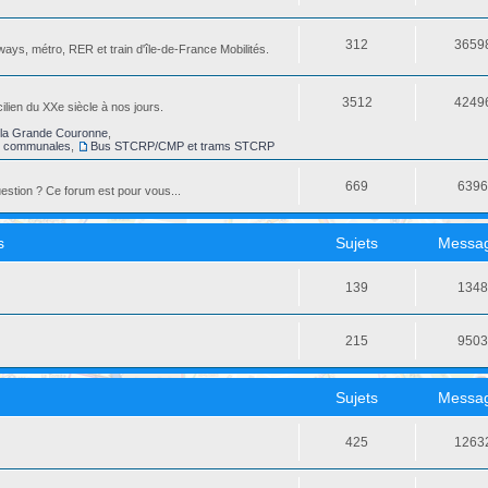
312
3659
ays, métro, RER et train d'île-de-France Mobilités.
3512
4249
ilien du XXe siècle à nos jours.
la Grande Couronne
,
s communales
,
Bus STCRP/CMP et trams STCRP
669
639
stion ? Ce forum est pour vous...
s
Sujets
Messa
139
134
215
950
Sujets
Messa
425
1263