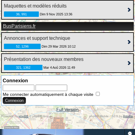
Maquettes et modèles réduits
36, 991
Dim 9 Nov 2025 13:36
BusParisiens.fr
Annonces et support technique
52, 1296
Dim 29 Mar 2026 10:12
Présentation des nouveaux membres
321, 1362
Mar 4 Aoû 2026 11:49
Connexion
Me connecter automatiquement à chaque visite
Full Version
Powered by
phpBB
© phpBB Group.
phpBB Mobile / SEO by
Artodia
.