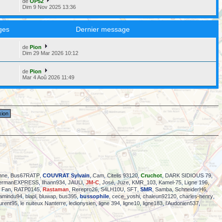
de
OP52
Dim 9 Nov 2025 13:36
ges
Dernier message
de
Pion
6
Dim 29 Mar 2026 10:12
de
Pion
2
Mar 4 Aoû 2026 11:49
nne
,
Bus67RATP
,
COUVRAT Sylvain
,
Cam
,
Citelis 93120
,
Cruchot
,
DARK SIDIOUS 79
,
ermanEXPRESS
,
Ilhann934
,
JAULI
,
JM-C
,
José
,
Juze
,
KMR_103
,
Kamel-75
,
Ligne 196
,
 Fan
,
RATP0145
,
Rastaman
,
Rerepro26
,
S4LH10U
,
SFT
,
SMR
,
Samba
,
SchneiderH6
,
jamindu94
,
blapl
,
bluwap
,
bus395
,
bussophile
,
cece_yoshi
,
chaleun92120
,
charles-henry
,
urent95
,
le nuiteux Nanterre
,
ledionysien
,
ligne 394
,
ligne10
,
ligne183
,
l’Audonien537
,