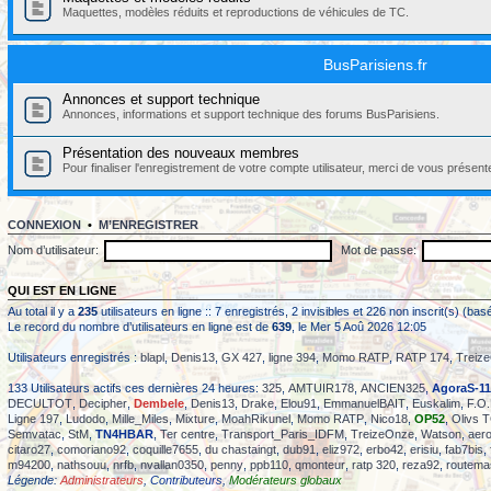
Maquettes, modèles réduits et reproductions de véhicules de TC.
BusParisiens.fr
Annonces et support technique
Annonces, informations et support technique des forums BusParisiens.
Présentation des nouveaux membres
Pour finaliser l'enregistrement de votre compte utilisateur, merci de vous présent
CONNEXION
•
M’ENREGISTRER
Nom d’utilisateur:
Mot de passe:
QUI EST EN LIGNE
Au total il y a
235
utilisateurs en ligne :: 7 enregistrés, 2 invisibles et 226 non inscrit(s) (b
Le record du nombre d’utilisateurs en ligne est de
639
, le Mer 5 Aoû 2026 12:05
Utilisateurs enregistrés :
blapl
,
Denis13
,
GX 427
,
ligne 394
,
Momo RATP
,
RATP 174
,
Treiz
133 Utilisateurs actifs ces dernières 24 heures:
325
,
AMTUIR178
,
ANCIEN325
,
AgoraS-11
DECULTOT
,
Decipher
,
Dembele
,
Denis13
,
Drake
,
Elou91
,
EmmanuelBAIT
,
Euskalim
,
F.O.
Ligne 197
,
Ludodo
,
Mille_Miles
,
Mixture
,
MoahRikunel
,
Momo RATP
,
Nico18
,
OP52
,
Olivs 
Semvatac
,
StM
,
TN4HBAR
,
Ter centre
,
Transport_Paris_IDFM
,
TreizeOnze
,
Watson
,
aer
citaro27
,
comoriano92
,
coquille7655
,
du chastaingt
,
dub91
,
eliz972
,
erbo42
,
erisiu
,
fab7bis
,
m94200
,
nathsouu
,
nrfb
,
nvallan0350
,
penny
,
ppb110
,
qmonteur
,
ratp 320
,
reza92
,
routema
Légende:
Administrateurs
,
Contributeurs
,
Modérateurs globaux