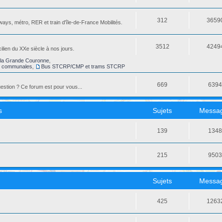
312
3659
ays, métro, RER et train d'île-de-France Mobilités.
3512
4249
ilien du XXe siècle à nos jours.
la Grande Couronne
,
s communales
,
Bus STCRP/CMP et trams STCRP
669
639
stion ? Ce forum est pour vous...
s
Sujets
Messa
139
134
215
950
Sujets
Messa
425
1263