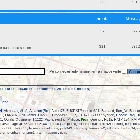
36
991
Sujets
Messa
52
129
321
136
er dans cette section.
|
Me connecter automatiquement à chaque visite
asées sur les utilisateurs connectés des 25 dernières minutes)
eOnze
4
,
Ahmedax
,
Altaïr
, Amazon [Bot],
Apline77
,
BUSRATPpassion301
,
Barsand
,
Benj_W
,
Bouno
D.
,
FANA92
,
Fall Gamer
,
Flop TC
,
Freddo92
,
GLR
,
GX 427
,
GX337 hybride
, Google [Bot],
H
TC
,
Oulala
,
Ousmane_TC122
,
Pacificelectric
,
Philippe
,
Pion
,
Quentin
,
R312
,
RATP 174
,
RATP
onavale
,
agoraL 38
,
al1du93100
,
amette jean pierre
,
arthur lechat
,
bako92i
,
behere
,
benj
,
ben
facel003
,
florian95
,
frémont
,
gamlaman
,
jack349
,
julienwhy
,
kanabelo2
,
killerbus
,
lainlain94
,
la
ster
,
stephan
,
ton1ton1
,
tram
,
trappeur
,
utnip