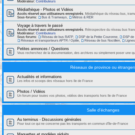
Modérateur:
Contributeurs
Médiathèque - Photos et Vidéos
Accès réservé aux utilisateurs enregistrés
. Médiathèque du réseau bus, tramw
Sous-forums:
Bus & Tramways
,
Métros & RER
Voyage à travers le passé
Accès réservé aux utilisateurs enregistrés
. Rétrospective du réseau bus franc
Modérateur:
Contributeurs
Sous-forums:
Réseau de bus RATP
,
DSP de la Petite Couronne
,
DSP de 
Réseaux et transporteurs APTR / Optile
,
Réseau de bus Noctilien
,
Ligne
Petites annonces / Questions
Vous recherchez de la documentation, des archives ou simplement poser une que
Réseaux de province ou étranger
Actualités et informations
Les infos et scoops des réseaux hors Ile de France
Photos / Vidéos
Un forum pour toutes vos photos, vidéos des transports hors Ile de France
Salle d'échanges
Au terminus - Discussions générales
Pour tout ce qui ne concerne pas les transports en commun d'île-de-France
Maquettes et modèles réduits