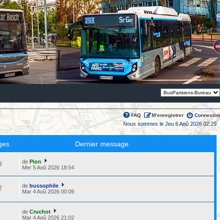
Thème:
FAQ
M’enregistrer
Connexion
Nous sommes le Jeu 6 Aoû 2026 02:29
ges
Dernier message
de
Pion
8
Mer 5 Aoû 2026 18:54
de
bussophile
2
Mar 4 Aoû 2026 00:09
de
Cruchot
8
Mar 4 Aoû 2026 21:02