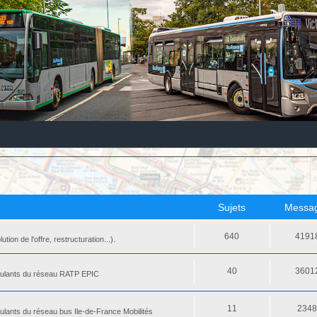
Sujets
Messa
640
4191
ion de l'offre, restructuration...).
40
3601
 roulants du réseau RATP EPIC
11
234
oulants du réseau bus Ile-de-France Mobilités