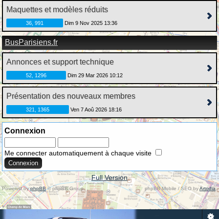
Maquettes et modèles réduits
36, 991
Dim 9 Nov 2025 13:36
BusParisiens.fr
Annonces et support technique
52, 1296
Dim 29 Mar 2026 10:12
Présentation des nouveaux membres
321, 1365
Ven 7 Aoû 2026 18:16
Connexion
Me connecter automatiquement à chaque visite
Full Version
Powered by
phpBB
© phpBB Group.
phpBB Mobile / SEO by
Artodia
.