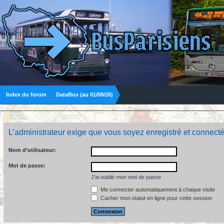
Index du forum
DataBus (au 01/08/26)
L’administrateur exige que vous soyez enregistré et connecté
Nom d’utilisateur:
Mot de passe:
J’ai oublié mon mot de passe
Me connecter automatiquement à chaque visite
Cacher mon statut en ligne pour cette session