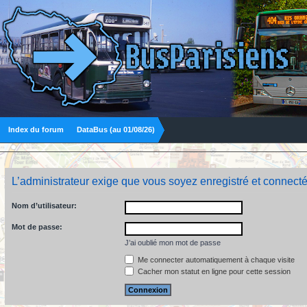
Index du forum
DataBus (au 01/08/26)
L’administrateur exige que vous soyez enregistré et connecté
Nom d’utilisateur:
Mot de passe:
J’ai oublié mon mot de passe
Me connecter automatiquement à chaque visite
Cacher mon statut en ligne pour cette session