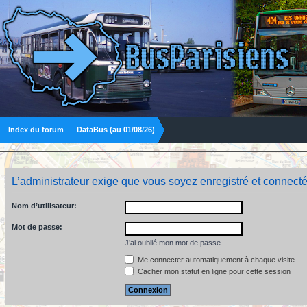
Index du forum
DataBus (au 01/08/26)
L’administrateur exige que vous soyez enregistré et connecté
Nom d’utilisateur:
Mot de passe:
J’ai oublié mon mot de passe
Me connecter automatiquement à chaque visite
Cacher mon statut en ligne pour cette session